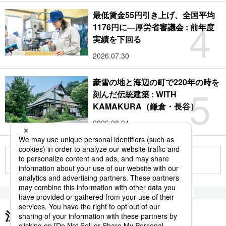
最低賃金55円引き上げ、全国平均
4
1176円に―厚労省審議会 : 前年度
実績を下回る
2026.07.30
豪雪の地と海辺の町で220年の時を
5
刻んだ伝統建築 : WITH
KAMAKURA（鎌倉・長谷）
2026.08.04
もっと見る
注目のキーワード