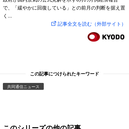
で、「緩やかに回復している」との前月の判断を据え置
スポーツ・東京2020
文化
動画/Live
く...
記事全文を読む（外部サイト）
科学・技術
Books
暮らし
Cinema
スポーツ・東京2020
Topics
この記事につけられたキーワード
Images
共同通信ニュース
People
東京
お知らせ
このシリーズの他の記事