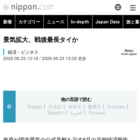
新着
カテゴリー
ニュース
In-depth
Japan Data
旅と暮
English
政治・外交
Topics
景気拡大、戦後最長タイか
简体字
News
経済・ビジネス
経済・ビジネス
Images
繁體字
from Japan
2026.06.23 13:18 / 2026.06.23 13:35
更新
カテゴリー
国際・海外
People
Français
政治・外交
ニュース
社会
東京
Español
経済・ビジネス
トップ
In-depth
他の言語で読む
文化
お知らせ
العربية
English
日本語
简体字
繁體字
Français
Español
العربية
Русский
国際
アーカイブ
Japan Data
科学・技術
Русский
社会
旅と暮らし
暮らし
政府が国内景気の公式見解を示す6月の月例経済報告