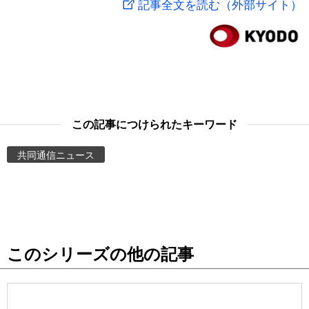
記事全文を読む（外部サイト）
スポーツ・東京2020
文化
動画/Live
科学・技術
Books
暮らし
Cinema
この記事につけられたキーワード
スポーツ・東京2020
Topics
共同通信ニュース
Images
People
このシリーズの他の記事
東京
お知らせ