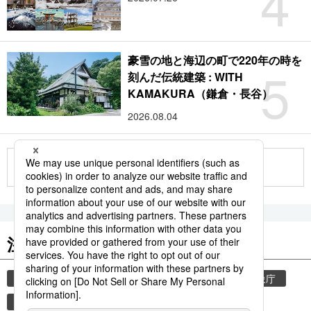
4
豪雪の地と海辺の町で220年の時を
5
刻んだ伝統建築 : WITH
KAMAKURA（鎌倉・長谷）
2026.08.04
もっと見る
注目のキーワード
共同通信ニュース
和食
気象・災害
気象庁
食材
災害
地震
津波
観光