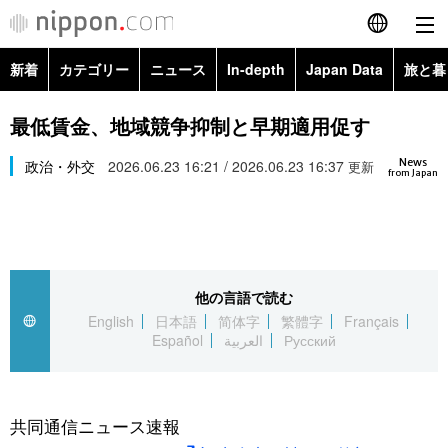
新着
カテゴリー
ニュース
In-depth
Japan Data
旅と暮
English
政治・外交
Topics
最低賃金、地域競争抑制と早期適用促す
简体字
News
経済・ビジネス
政治・外交
2026.06.23 16:21 / 2026.06.23 16:37
Images
更新
繁體字
from Japan
カテゴリー
国際・海外
People
Français
政治・外交
ニュース
社会
東京
Español
他の言語で読む
経済・ビジネス
トップ
In-depth
文化
お知らせ
English
日本語
简体字
繁體字
Français
العربية
Español
العربية
Русский
国際
アーカイブ
Japan Data
科学・技術
Русский
社会
旅と暮らし
暮らし
共同通信ニュース速報