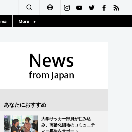
ema
More
English
Topics
简体字
Images
News
繁體字
People
Français
from Japan
東京
Español
お知らせ
العربية
あなたにおすすめ
Русский
大学サッカー部員が住み込
み、高齢化団地のコミュニテ
ィー再生をサポート