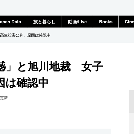
apan Data
旅と暮らし
動画/Live
Books
Cin
高生殺害公判、原因は確認中
憾」と旭川地裁 女子
因は確認中
更新