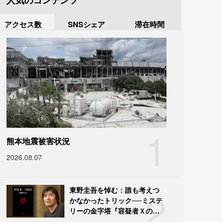
人気のコンテンツ
アクセス数
SNSシェア
滞在時間
1
熊本地震被害状況
2026.08.07
2
東野圭吾を悼む：誰も考えつ
かなかったトリック──ミステ
リーの金字塔『容疑者Ｘの献
身』の舞台裏