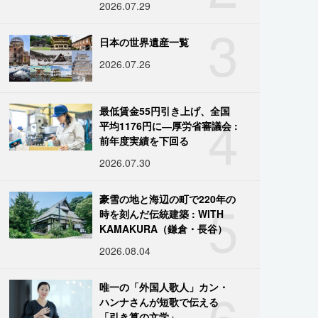
2026.07.29
3
日本の世界遺産一覧
2026.07.26
4
最低賃金55円引き上げ、全国
平均1176円に―厚労省審議会 :
前年度実績を下回る
2026.07.30
5
豪雪の地と海辺の町で220年の
時を刻んだ伝統建築 : WITH
KAMAKURA（鎌倉・長谷）
2026.08.04
6
唯一の「外国人歌人」カン・
ハンナさんが短歌で伝える
「引き算の文学」