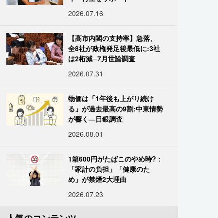
2026.07.16
【高市内閣の支持率】急落、
全8社が政権発足後最低に:3社
は2桁減─7月世論調査
2026.07.31
物価は「1年後も上がり続け
る」が過去最高の9割:中東情勢
が響く―日銀調査
2026.08.01
1箱600円がたばこのやめ時? :
「家計の負担」「健康のた
め」が禁煙2大理由
2026.07.23