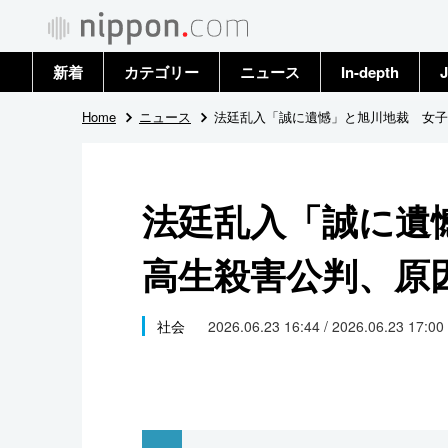
新着
カテゴリー
ニュース
In-depth
J
政治・外交
トップ
Home
ニュース
法廷乱入「誠に遺憾」と旭川地裁 女子
経済・ビジネス
アーカイブ
法廷乱入「誠に遺
国際
高生殺害公判、原
社会
文化
社会
2026.06.23 16:44 / 2026.06.23 17:00
科学・技術
暮らし