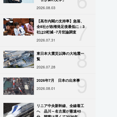
2026.08.03
7
【高市内閣の支持率】急落、
全8社が政権発足後最低に：3
社は2桁減─7月世論調査
2026.07.31
8
東日本大震災以降の大地震一
覧
2026.07.28
9
2026年7月 日本の出来事
2026.08.01
10
リニア中央新幹線、全線着工
へ 品川～名古屋が最速40
分、開業は早くて2036年