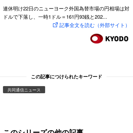
スポーツ・東京2020
連休明け22日のニューヨーク外国為替市場の円相場は対
文化
動画/Live
ドルで下落し、一時1ドル＝161円93銭と202...
記事全文を読む（外部サイト）
科学・技術
Books
暮らし
Cinema
スポーツ・東京2020
Topics
Images
この記事につけられたキーワード
共同通信ニュース
People
東京
お知らせ
このシリーズの他の記事