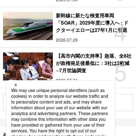
新幹線に新たな検査用車両
4
「SOAR」2029年度に導入へ : ド
クターイエローは27年1月に引退
2026.07.29
【高市内閣の支持率】急落、全8社
5
が政権発足後最低に：3社は2桁減
─7月世論調査
2026.07.31
もっと見る