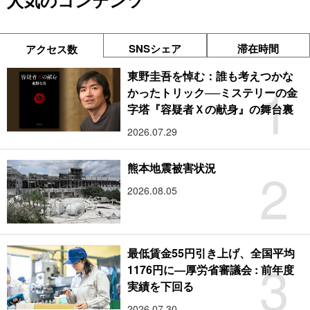
人気のコンテンツ
SNSシェア
滞在時間
アクセス数
東野圭吾を悼む：誰も考えつかな
1
かったトリック──ミステリーの金
字塔『容疑者Ｘの献身』の舞台裏
2026.07.29
2
熊本地震被害状況
2026.08.05
最低賃金55円引き上げ、全国平均
3
1176円に―厚労省審議会 : 前年度
実績を下回る
2026.07.30