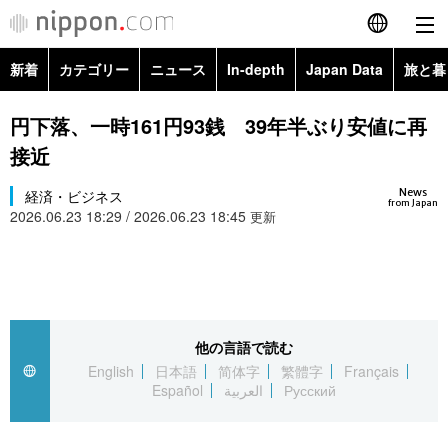
新着
カテゴリー
ニュース
In-depth
Japan Data
旅と暮
English
政治・外交
Topics
円下落、一時161円93銭 39年半ぶり安値に再
简体字
接近
経済・ビジネス
Images
繁體字
カテゴリー
News
経済・ビジネス
from Japan
2026.06.23 18:29 / 2026.06.23 18:45
国際・海外
更新
People
Français
政治・外交
ニュース
社会
東京
Español
経済・ビジネス
トップ
In-depth
文化
お知らせ
العربية
他の言語で読む
国際
アーカイブ
Japan Data
科学・技術
English
日本語
简体字
繁體字
Français
Русский
Español
العربية
Русский
社会
旅と暮らし
暮らし