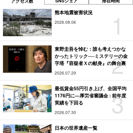
SNSシェア
滞在時間
アクセス数
1
熊本地震被害状況
2026.08.06
東野圭吾を悼む：誰も考えつかな
2
かったトリック──ミステリーの金
字塔『容疑者Ｘの献身』の舞台裏
2026.07.29
最低賃金55円引き上げ、全国平均
3
1176円に―厚労省審議会 : 前年度
実績を下回る
2026.07.30
日本の世界遺産一覧