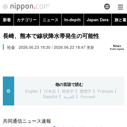
新着
カテゴリー
ニュース
In-depth
Japan Data
旅と暮
English
政治・外交
Topics
長崎、熊本で線状降水帯発生の可能性
简体字
News
経済・ビジネス
社会
2026.06.23 18:30 / 2026.06.23 18:47
Images
更新
繁體字
from Japan
カテゴリー
国際・海外
People
Français
政治・外交
ニュース
社会
東京
Español
他の言語で読む
経済・ビジネス
トップ
In-depth
文化
お知らせ
English
日本語
简体字
繁體字
Français
العربية
Español
العربية
Русский
国際
アーカイブ
Japan Data
科学・技術
Русский
社会
旅と暮らし
暮らし
共同通信ニュース速報