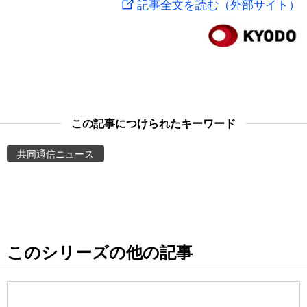
記事全文を読む（外部サイト）
スポーツ・東京2020
文化
動画/Live
科学・技術
Books
暮らし
Cinema
この記事につけられたキーワード
スポーツ・東京2020
Topics
共同通信ニュース
Images
People
このシリーズの他の記事
東京
お知らせ