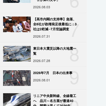
2026.08.03
7
【高市内閣の支持率】急落、
全8社が政権発足後最低に：3
社は2桁減─7月世論調査
2026.07.31
8
東日本大震災以降の大地震一
覧
2026.07.28
9
2026年7月 日本の出来事
2026.08.01
10
リニア中央新幹線、全線着工
へ 品川～名古屋が最速40
分、開業は早くて2036年