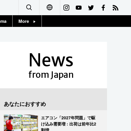
ema
More
English
Topics
简体字
Images
News
繁體字
People
Français
from Japan
東京
Español
お知らせ
العربية
あなたにおすすめ
Русский
エアコン「2027年問題」で駆
け込み需要増 : 出荷は前年比2
割増