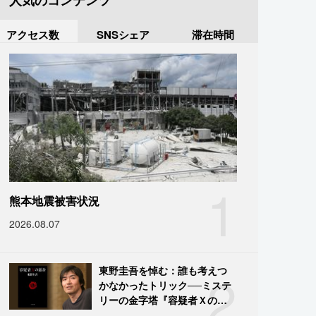
人気のコンテンツ
アクセス数
SNSシェア
滞在時間
1
熊本地震被害状況
2026.08.07
2
東野圭吾を悼む：誰も考えつ
かなかったトリック──ミステ
リーの金字塔『容疑者Ｘの献
身』の舞台裏