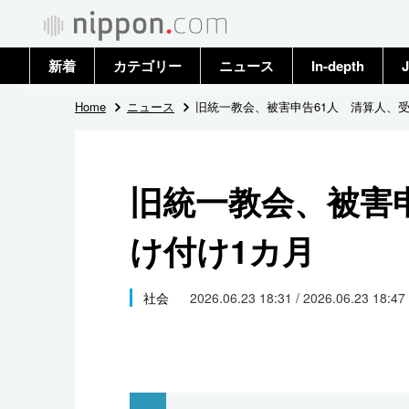
新着
カテゴリー
ニュース
In-depth
J
政治・外交
トップ
Home
ニュース
旧統一教会、被害申告61人 清算人、受
経済・ビジネス
アーカイブ
旧統一教会、被害
国際
け付け1カ月
社会
文化
社会
2026.06.23 18:31 / 2026.06.23 18:47
科学・技術
暮らし