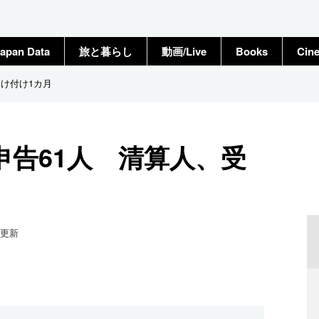
apan Data
旅と暮らし
動画/Live
Books
Cin
け付け1カ月
申告61人 清算人、受
更新