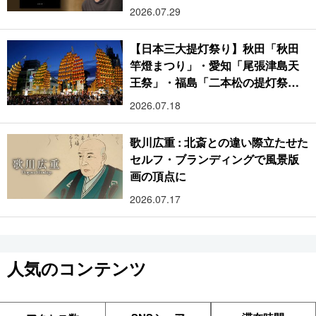
2026.07.29
【日本三大提灯祭り】秋田「秋田
竿燈まつり」・愛知「尾張津島天
王祭」・福島「二本松の提灯祭
り」:おびただしい灯火が夜空を照
2026.07.18
らす光の祭典
歌川広重 : 北斎との違い際立たせた
セルフ・ブランディングで風景版
画の頂点に
2026.07.17
人気のコンテンツ