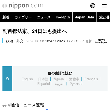
新着
カテゴリー
ニュース
In-depth
Japan Data
旅と暮
English
政治・外交
Topics
副首都法案、24日にも提出へ
简体字
News
経済・ビジネス
政治・外交
2026.06.23 18:47 / 2026.06.23 19:05
Images
更新
繁體字
from Japan
カテゴリー
国際・海外
People
Français
政治・外交
ニュース
社会
東京
Español
他の言語で読む
経済・ビジネス
トップ
In-depth
文化
お知らせ
English
日本語
简体字
繁體字
Français
العربية
Español
العربية
Русский
国際
アーカイブ
Japan Data
科学・技術
Русский
社会
旅と暮らし
暮らし
共同通信ニュース速報