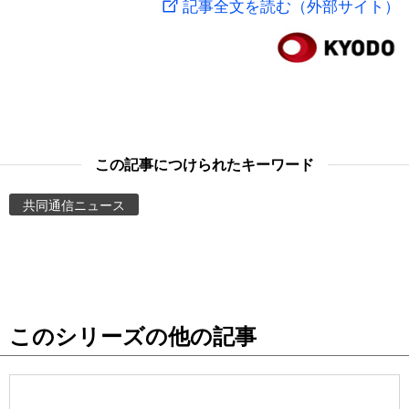
記事全文を読む（外部サイト）
スポーツ・東京2020
文化
動画/Live
科学・技術
Books
暮らし
Cinema
この記事につけられたキーワード
スポーツ・東京2020
Topics
共同通信ニュース
Images
People
このシリーズの他の記事
東京
お知らせ