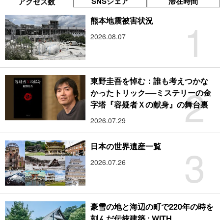
SNSシェア
滞在時間
アクセス数
1
熊本地震被害状況
2026.08.07
東野圭吾を悼む：誰も考えつかな
2
かったトリック──ミステリーの金
字塔『容疑者Ｘの献身』の舞台裏
2026.07.29
3
日本の世界遺産一覧
2026.07.26
豪雪の地と海辺の町で220年の時を
刻んだ伝統建築 : WITH