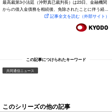
最高裁第3小法廷（沖野真已裁判長）は23日、金融機関
スポーツ・東京2020
文化
動画/Live
からの借入金債務を相続後、免除されたことに伴う経...
記事全文を読む（外部サイト）
科学・技術
Books
暮らし
Cinema
スポーツ・東京2020
Topics
この記事につけられたキーワード
Images
共同通信ニュース
People
東京
このシリーズの他の記事
お知らせ