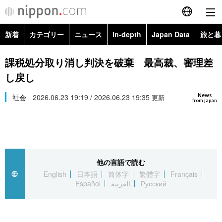
新着
カテゴリー
ニュース
In-depth
Japan Data
旅と暮
English
政治・外交
Topics
課税処分取り消し判決を破棄 最高裁、審理差
简体字
し戻し
経済・ビジネス
Images
繁體字
カテゴリー
News
社会
2026.06.23 19:19 / 2026.06.23 19:35
更新
from Japan
国際・海外
People
Français
政治・外交
ニュース
社会
東京
Español
経済・ビジネス
トップ
In-depth
文化
お知らせ
العربية
他の言語で読む
English
日本語
简体字
繁體字
Français
国際
アーカイブ
Japan Data
科学・技術
Español
العربية
Русский
Русский
社会
旅と暮らし
暮らし