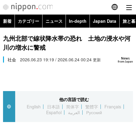
新着
カテゴリー
ニュース
In-depth
Japan Data
旅と暮
English
政治・外交
Topics
九州北部で線状降水帯の恐れ 土地の浸水や河
简体字
川の増水に警戒
経済・ビジネス
Images
繁體字
カテゴリー
News
社会
2026.06.23 19:19 / 2026.06.24 00:24
更新
from Japan
国際・海外
People
Français
政治・外交
ニュース
社会
東京
Español
経済・ビジネス
トップ
In-depth
文化
お知らせ
العربية
他の言語で読む
English
日本語
简体字
繁體字
Français
国際
アーカイブ
Japan Data
科学・技術
Español
العربية
Русский
Русский
社会
旅と暮らし
暮らし