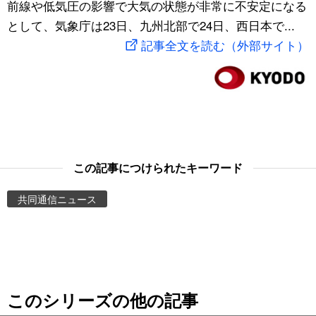
前線や低気圧の影響で大気の状態が非常に不安定になる
スポーツ・東京2020
文化
動画/Live
として、気象庁は23日、九州北部で24日、西日本で...
記事全文を読む（外部サイト）
科学・技術
Books
暮らし
Cinema
スポーツ・東京2020
Topics
この記事につけられたキーワード
Images
共同通信ニュース
People
東京
このシリーズの他の記事
お知らせ