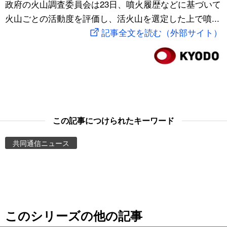
政府の火山調査委員会は23日、噴火履歴などに基づいて
スポーツ・東京2020
文化
動画/Live
火山ごとの活動度を評価し、活火山を選定した上で噴...
記事全文を読む（外部サイト）
科学・技術
Books
暮らし
Cinema
スポーツ・東京2020
Topics
この記事につけられたキーワード
Images
共同通信ニュース
People
東京
このシリーズの他の記事
お知らせ