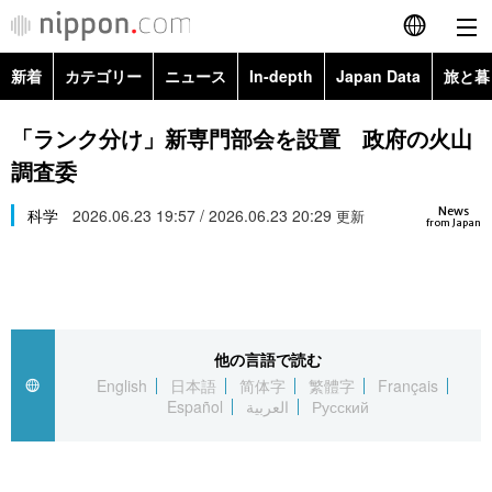
新着
カテゴリー
ニュース
In-depth
Japan Data
旅と暮
English
政治・外交
Topics
「ランク分け」新専門部会を設置 政府の火山
简体字
調査委
経済・ビジネス
Images
繁體字
カテゴリー
News
科学
2026.06.23 19:57 / 2026.06.23 20:29
更新
from Japan
国際・海外
People
Français
政治・外交
ニュース
社会
東京
Español
経済・ビジネス
トップ
In-depth
文化
お知らせ
العربية
他の言語で読む
English
日本語
简体字
繁體字
Français
国際
アーカイブ
Japan Data
科学・技術
Español
العربية
Русский
Русский
社会
旅と暮らし
暮らし