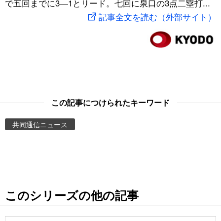
で五回までに3―1とリード。七回に泉口の3点二塁打...
スポーツ・東京2020
文化
動画/Live
記事全文を読む（外部サイト）
科学・技術
Books
暮らし
Cinema
スポーツ・東京2020
Topics
この記事につけられたキーワード
共同通信ニュース
Images
People
東京
このシリーズの他の記事
お知らせ