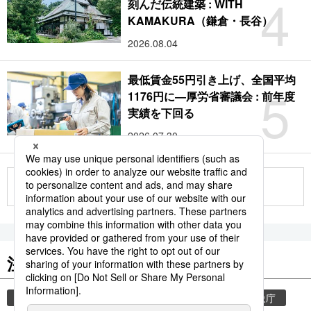
4
刻んだ伝統建築 : WITH
KAMAKURA（鎌倉・長谷）
2026.08.04
最低賃金55円引き上げ、全国平均
5
1176円に―厚労省審議会 : 前年度
実績を下回る
2026.07.30
もっと見る
注目のキーワード
共同通信ニュース
気象・災害
災害
気象庁