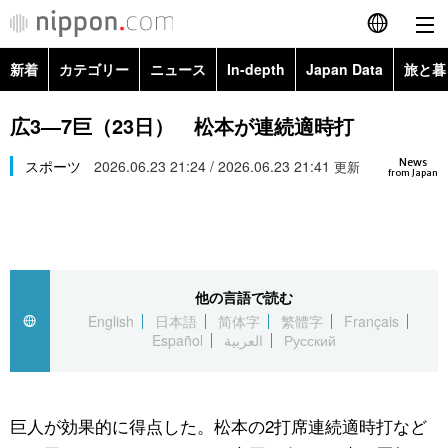
新着
カテゴリー
ニュース
In-depth
Japan Data
旅と暮
English
政治・外交
Topics
広3―7巨（23日） 松本が連続適時打
简体字
News
経済・ビジネス
スポーツ
2026.06.23 21:24 / 2026.06.23 21:41
Images
更新
繁體字
from Japan
カテゴリー
国際・海外
People
Français
政治・外交
ニュース
社会
東京
Español
他の言語で読む
経済・ビジネス
トップ
In-depth
文化
お知らせ
English
日本語
简体字
繁體字
Français
العربية
Español
العربية
Русский
国際
アーカイブ
Japan Data
科学・技術
Русский
社会
旅と暮らし
暮らし
巨人が効果的に得点した。松本の2打席連続適時打など