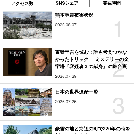
SNSシェア
滞在時間
アクセス数
1
熊本地震被害状況
2026.08.07
東野圭吾を悼む：誰も考えつかな
2
かったトリック──ミステリーの金
字塔『容疑者Ｘの献身』の舞台裏
2026.07.29
3
日本の世界遺産一覧
2026.07.26
豪雪の地と海辺の町で220年の時を