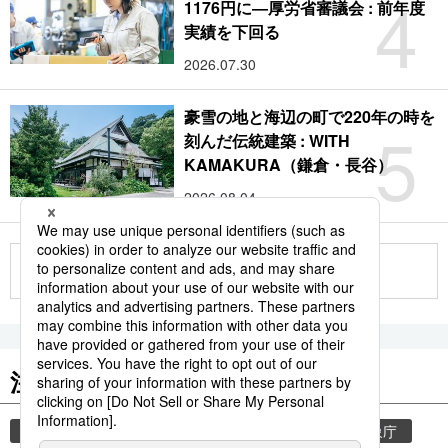
4
1176円に―厚労省審議会 : 前年度
実績を下回る
2026.07.30
豪雪の地と海辺の町で220年の時を
5
刻んだ伝統建築 : WITH
KAMAKURA（鎌倉・長谷）
2026.08.04
もっと見る
注目のキーワード
共同通信ニュース
気象・災害
災害
気象庁