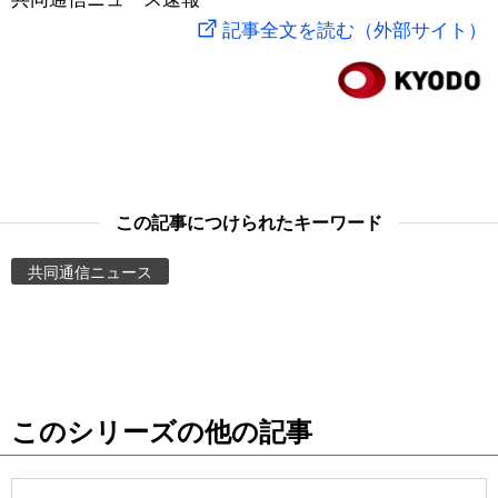
記事全文を読む（外部サイト）
スポーツ・東京2020
文化
動画/Live
科学・技術
Books
暮らし
Cinema
この記事につけられたキーワード
スポーツ・東京2020
Topics
共同通信ニュース
Images
People
東京
このシリーズの他の記事
お知らせ