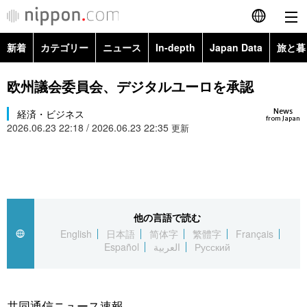
新着
カテゴリー
ニュース
In-depth
Japan Data
旅と暮
English
政治・外交
Topics
欧州議会委員会、デジタルユーロを承認
简体字
News
経済・ビジネス
経済・ビジネス
Images
繁體字
from Japan
2026.06.23 22:18 / 2026.06.23 22:35
更新
カテゴリー
国際・海外
People
Français
政治・外交
ニュース
社会
東京
Español
経済・ビジネス
トップ
In-depth
他の言語で読む
文化
お知らせ
العربية
English
日本語
简体字
繁體字
Français
Español
العربية
Русский
国際
アーカイブ
Japan Data
科学・技術
Русский
社会
旅と暮らし
暮らし
共同通信ニュース速報