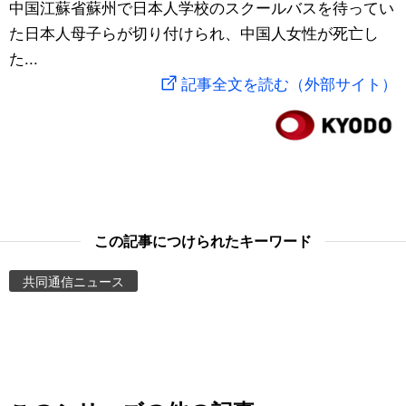
中国江蘇省蘇州で日本人学校のスクールバスを待ってい
スポーツ・東京2020
文化
動画/Live
た日本人母子らが切り付けられ、中国人女性が死亡し
た...
科学・技術
Books
記事全文を読む（外部サイト）
暮らし
Cinema
スポーツ・東京2020
Topics
Images
この記事につけられたキーワード
共同通信ニュース
People
東京
お知らせ