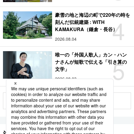
豪雪の地と海辺の町で220年の時を
4
刻んだ伝統建築 : WITH
KAMAKURA（鎌倉・長谷）
2026.08.04
唯一の「外国人歌人」カン・ハン
5
ナさんが短歌で伝える「引き算の
文学」
2026.08.03
もっと見る
注目のキーワード