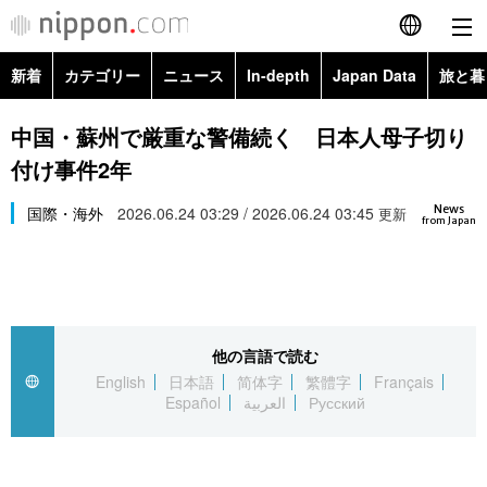
新着
カテゴリー
ニュース
In-depth
Japan Data
旅と暮
English
政治・外交
Topics
中国・蘇州で厳重な警備続く 日本人母子切り
简体字
付け事件2年
経済・ビジネス
Images
繁體字
カテゴリー
News
国際・海外
2026.06.24 03:29 / 2026.06.24 03:45
更新
from Japan
国際・海外
People
Français
政治・外交
ニュース
社会
東京
Español
経済・ビジネス
トップ
In-depth
文化
お知らせ
العربية
他の言語で読む
English
日本語
简体字
繁體字
Français
国際
アーカイブ
Japan Data
科学・技術
Español
العربية
Русский
Русский
社会
旅と暮らし
暮らし