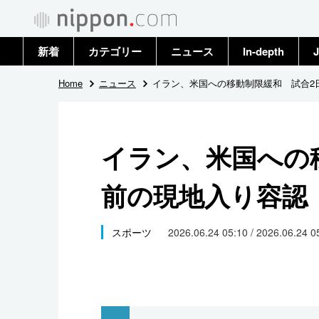
新着
カテゴリー
ニュース
In-depth
J
政治・外交
トップ
Home
ニュース
イラン、米国への移動制限緩和 試合2
経済・ビジネス
アーカイブ
イラン、米国への
国際
前の現地入り容認
社会
文化
スポーツ
2026.06.24 05:10 / 2026.06.24 
科学・技術
暮らし