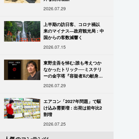
2026.07.29
上半期の訪日客、コロナ禍以
来のマイナス―政府観光局 : 中
国からの客数減響く
2026.07.15
東野圭吾を悼む:誰も考えつか
なかったトリック──ミステリ
ーの金字塔『容疑者Xの献身』
の舞台裏
2026.07.29
エアコン「2027年問題」で駆
け込み需要増 : 出荷は前年比2
割増
2026.07.25