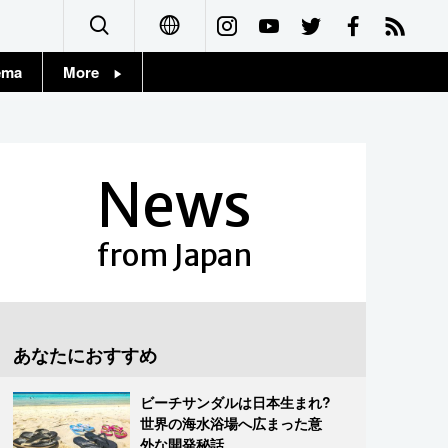
ema
More
English
Topics
简体字
Images
News
繁體字
People
Français
from Japan
東京
Español
お知らせ
العربية
あなたにおすすめ
Русский
ビーチサンダルは日本生まれ?
世界の海水浴場へ広まった意
外な開発秘話