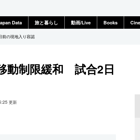
apan Data
旅と暮らし
動画/Live
Books
Cin
日前の現地入り容認
移動制限緩和 試合2日
05:25
更新