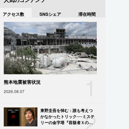
人気のコンテンツ
アクセス数
SNSシェア
滞在時間
1
熊本地震被害状況
2026.08.07
2
東野圭吾を悼む：誰も考えつ
かなかったトリック──ミステ
リーの金字塔『容疑者Ｘの献
身』の舞台裏