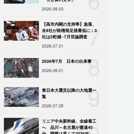
2026.08.03
7
【高市内閣の支持率】急落、
全8社が政権発足後最低に：3
社は2桁減─7月世論調査
2026.07.31
8
2026年7月 日本の出来事
2026.08.01
9
東日本大震災以降の大地震一
覧
2026.07.28
10
リニア中央新幹線、全線着工
へ 品川～名古屋が最速40
分、開業は早くて2036年