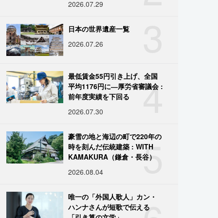
2026.07.29
3
日本の世界遺産一覧
2026.07.26
4
最低賃金55円引き上げ、全国
平均1176円に―厚労省審議会 :
前年度実績を下回る
2026.07.30
5
豪雪の地と海辺の町で220年の
時を刻んだ伝統建築 : WITH
KAMAKURA（鎌倉・長谷）
2026.08.04
6
唯一の「外国人歌人」カン・
ハンナさんが短歌で伝える
「引き算の文学」