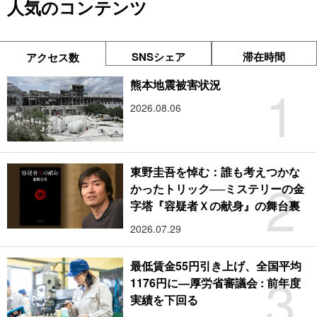
人気のコンテンツ
SNSシェア
滞在時間
アクセス数
1
熊本地震被害状況
2026.08.06
東野圭吾を悼む：誰も考えつかな
2
かったトリック──ミステリーの金
字塔『容疑者Ｘの献身』の舞台裏
2026.07.29
最低賃金55円引き上げ、全国平均
3
1176円に―厚労省審議会 : 前年度
実績を下回る