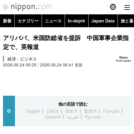
新着
カテゴリー
ニュース
In-depth
Japan Data
旅と暮
English
政治・外交
Topics
アリババ、米国防総省を提訴 中国軍事企業指
简体字
定で、英報道
経済・ビジネス
Images
繁體字
カテゴリー
News
経済・ビジネス
from Japan
2026.06.24 06:25 / 2026.06.24 06:41
国際・海外
更新
People
Français
政治・外交
ニュース
社会
東京
Español
経済・ビジネス
トップ
In-depth
文化
お知らせ
العربية
他の言語で読む
国際
アーカイブ
Japan Data
科学・技術
English
日本語
简体字
繁體字
Français
Русский
Español
العربية
Русский
社会
旅と暮らし
暮らし