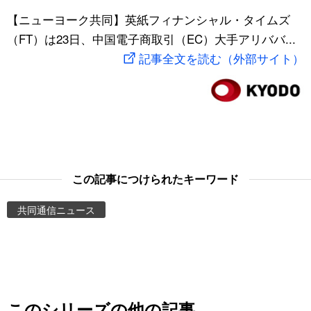
スポーツ・東京2020
【ニューヨーク共同】英紙フィナンシャル・タイムズ
文化
動画/Live
（FT）は23日、中国電子商取引（EC）大手アリババ...
記事全文を読む（外部サイト）
科学・技術
Books
暮らし
Cinema
スポーツ・東京2020
Topics
Images
この記事につけられたキーワード
共同通信ニュース
People
東京
お知らせ
このシリーズの他の記事