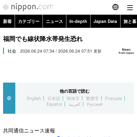
新着
カテゴリー
ニュース
In-depth
Japan Data
旅と暮
English
政治・外交
Topics
福岡でも線状降水帯発生恐れ
简体字
News
経済・ビジネス
社会
2026.06.24 07:34 / 2026.06.24 07:51
Images
更新
繁體字
from Japan
カテゴリー
国際・海外
People
Français
政治・外交
ニュース
社会
東京
Español
他の言語で読む
経済・ビジネス
トップ
In-depth
文化
お知らせ
English
日本語
简体字
繁體字
Français
العربية
Español
العربية
Русский
国際
アーカイブ
Japan Data
科学・技術
Русский
社会
旅と暮らし
暮らし
共同通信ニュース速報