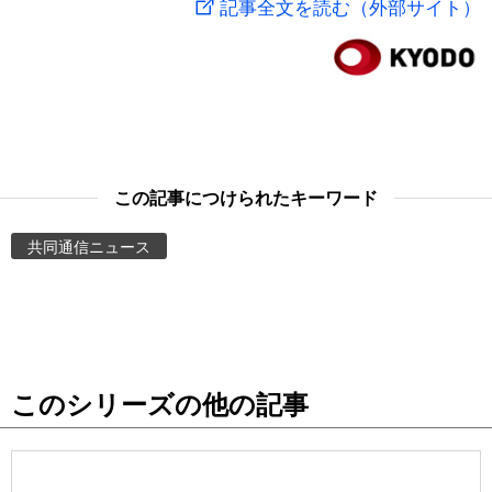
記事全文を読む（外部サイト）
スポーツ・東京2020
文化
動画/Live
科学・技術
Books
暮らし
Cinema
この記事につけられたキーワード
スポーツ・東京2020
Topics
共同通信ニュース
Images
People
このシリーズの他の記事
東京
お知らせ