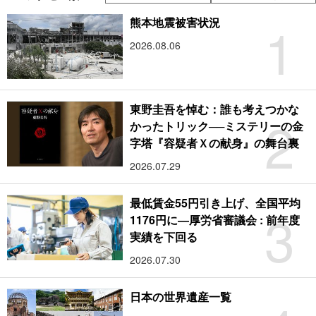
1
熊本地震被害状況
2026.08.06
東野圭吾を悼む：誰も考えつかな
2
かったトリック──ミステリーの金
字塔『容疑者Ｘの献身』の舞台裏
2026.07.29
最低賃金55円引き上げ、全国平均
3
1176円に―厚労省審議会 : 前年度
実績を下回る
2026.07.30
日本の世界遺産一覧