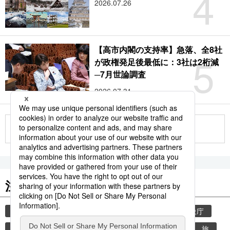
4
2026.07.26
【高市内閣の支持率】急落、全8社
5
が政権発足後最低に：3社は2桁減
─7月世論調査
2026.07.31
もっと見る
注目のキーワード
共同通信ニュース
気象・災害
災害
気象庁
地震
津波
熊本
熊本地震
観光
旅