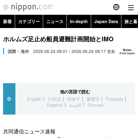
新着
カテゴリー
ニュース
In-depth
Japan Data
旅と暮
English
政治・外交
Topics
ホルムズ足止め船員避難計画開始とIMO
简体字
News
経済・ビジネス
国際・海外
2026.06.24 08:01 / 2026.06.24 08:17
Images
更新
繁體字
from Japan
カテゴリー
国際・海外
People
Français
政治・外交
ニュース
社会
東京
Español
他の言語で読む
経済・ビジネス
トップ
In-depth
文化
お知らせ
English
日本語
简体字
繁體字
Français
العربية
Español
العربية
Русский
国際
アーカイブ
Japan Data
科学・技術
Русский
社会
旅と暮らし
暮らし
共同通信ニュース速報