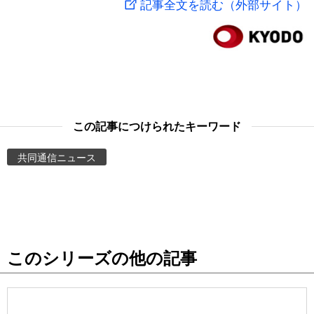
記事全文を読む（外部サイト）
スポーツ・東京2020
文化
動画/Live
科学・技術
Books
暮らし
Cinema
この記事につけられたキーワード
スポーツ・東京2020
Topics
共同通信ニュース
Images
People
このシリーズの他の記事
東京
お知らせ