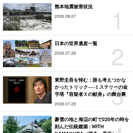
1
熊本地震被害状況
2026.08.07
2
日本の世界遺産一覧
2026.07.26
東野圭吾を悼む：誰も考えつかな
3
かったトリック──ミステリーの金
字塔『容疑者Ｘの献身』の舞台裏
2026.07.29
豪雪の地と海辺の町で220年の時を
刻んだ伝統建築 : WITH