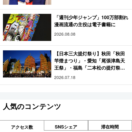
「週刊少年ジャンプ」100万部割れ
漫画流通の主役は電子書籍に
2026.08.08
【日本三大提灯祭り】秋田「秋田
竿燈まつり」・愛知「尾張津島天
王祭」・福島「二本松の提灯祭
り」:おびただしい灯火が夜空を照
2026.07.18
らす光の祭典
人気のコンテンツ
SNSシェア
滞在時間
アクセス数