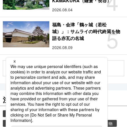
4
KAMAKURA（鎌倉・長谷）
2026.08.04
福島・会津「鶴ヶ城（若松
5
城）」：サムライの時代終焉を物
語る赤瓦の名城
2026.08.09
もっと見る
注目のキーワード
共同通信ニュース
時事通信ニュース
観光
気象・災害
気象庁
災害
環境・自然・生物