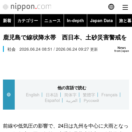
新着
カテゴリー
ニュース
In-depth
Japan Data
旅と暮
English
政治・外交
Topics
鹿児島で線状降水帯 西日本、土砂災害警戒を
简体字
News
経済・ビジネス
社会
2026.06.24 08:51 / 2026.06.24 09:27
Images
更新
繁體字
from Japan
カテゴリー
国際・海外
People
Français
政治・外交
ニュース
社会
東京
Español
他の言語で読む
経済・ビジネス
トップ
In-depth
文化
お知らせ
English
日本語
简体字
繁體字
Français
العربية
Español
العربية
Русский
国際
アーカイブ
Japan Data
科学・技術
Русский
社会
旅と暮らし
暮らし
前線や低気圧の影響で、24日は九州を中心に大雨となっ