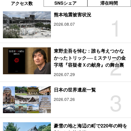
SNSシェア
滞在時間
アクセス数
1
熊本地震被害状況
2026.08.07
東野圭吾を悼む：誰も考えつかな
2
かったトリック──ミステリーの金
字塔『容疑者Ｘの献身』の舞台裏
2026.07.29
3
日本の世界遺産一覧
2026.07.26
豪雪の地と海辺の町で220年の時を