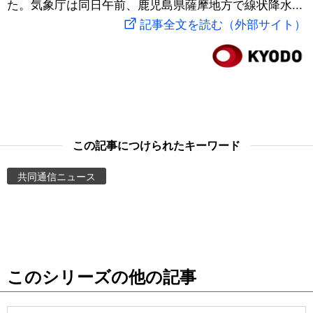
た。気象庁は同日午前、鹿児島県薩摩地方で線状降水...
スポーツ・東京2020
文化
動画/Live
記事全文を読む（外部サイト）
科学・技術
Books
暮らし
Cinema
スポーツ・東京2020
Topics
この記事につけられたキーワード
共同通信ニュース
Images
People
東京
このシリーズの他の記事
お知らせ