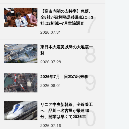
7
【高市内閣の支持率】急落、
全8社が政権発足後最低に：3
社は2桁減─7月世論調査
2026.07.31
8
東日本大震災以降の大地震一
覧
2026.07.28
9
2026年7月 日本の出来事
2026.08.01
10
リニア中央新幹線、全線着工
へ 品川～名古屋が最速40
分、開業は早くて2036年
2026.07.16