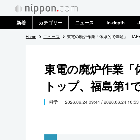
新着
カテゴリー
ニュース
In-depth
J
政治・外交
トップ
Home
ニュース
東電の廃炉作業「体系的で満足」 IAE
経済・ビジネス
アーカイブ
東電の廃炉作業「体
国際
トップ、福島第1
社会
文化
科学
2026.06.24 09:44 / 2026.06.24 10:53
科学・技術
暮らし