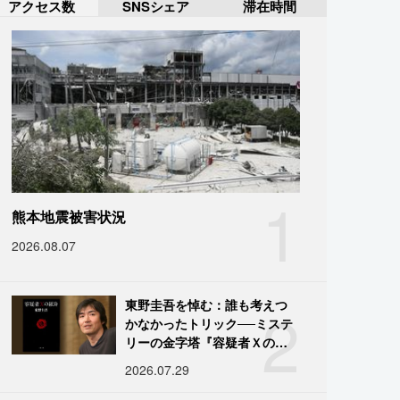
アクセス数
SNSシェア
滞在時間
1
熊本地震被害状況
2026.08.07
2
東野圭吾を悼む：誰も考えつ
かなかったトリック──ミステ
リーの金字塔『容疑者Ｘの献
身』の舞台裏
2026.07.29