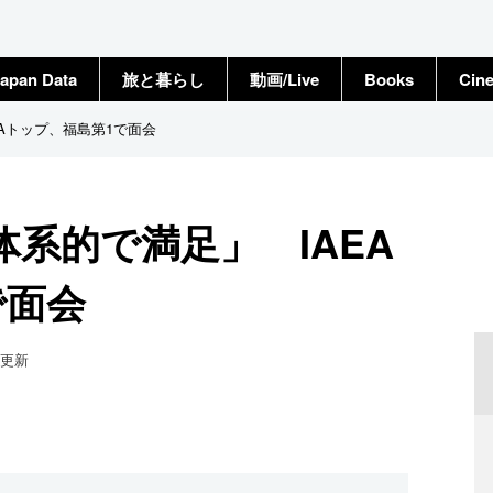
apan Data
旅と暮らし
動画/Live
Books
Cin
Aトップ、福島第1で面会
系的で満足」 IAEA
で面会
更新