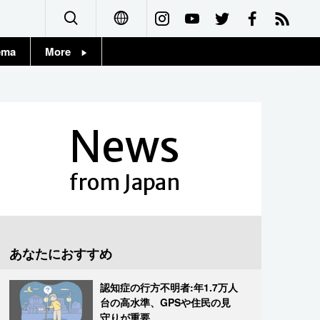
ema
More
English
Topics
简体字
Images
News
繁體字
People
Français
from Japan
東京
Español
お知らせ
العربية
あなたにおすすめ
Русский
認知症の行方不明者:年1.7万人
台の高水準、GPSや住民の見
守りが重要