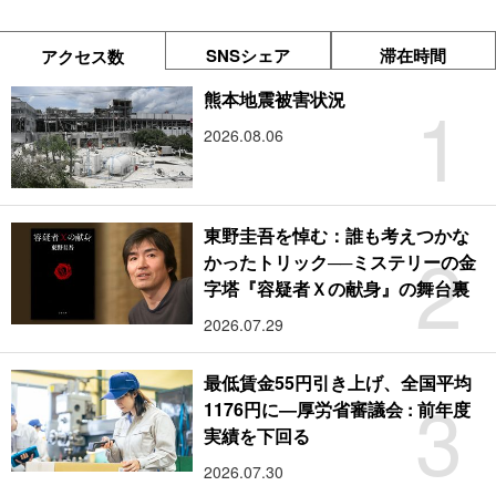
SNSシェア
滞在時間
アクセス数
1
熊本地震被害状況
2026.08.06
東野圭吾を悼む：誰も考えつかな
2
かったトリック──ミステリーの金
字塔『容疑者Ｘの献身』の舞台裏
2026.07.29
最低賃金55円引き上げ、全国平均
3
1176円に―厚労省審議会 : 前年度
実績を下回る
2026.07.30