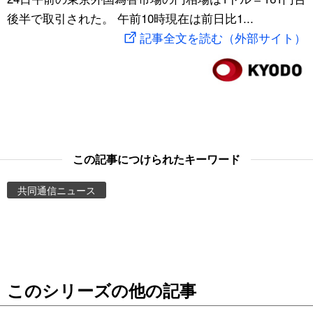
後半で取引された。 午前10時現在は前日比1...
スポーツ・東京2020
文化
動画/Live
記事全文を読む（外部サイト）
科学・技術
Books
暮らし
Cinema
スポーツ・東京2020
Topics
この記事につけられたキーワード
Images
共同通信ニュース
People
東京
このシリーズの他の記事
お知らせ