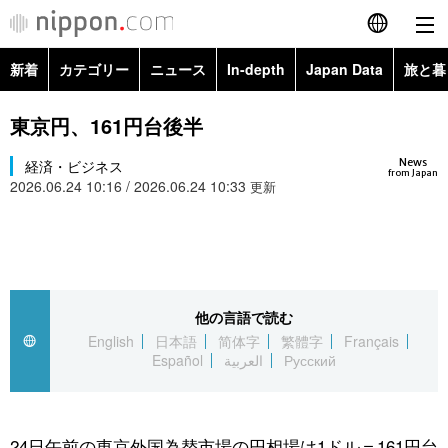
新着
カテゴリー
ニュース
In-depth
Japan Data
旅と暮
English
政治・外交
Topics
東京円、161円台後半
简体字
News
経済・ビジネス
経済・ビジネス
Images
繁體字
from Japan
2026.06.24 10:16 / 2026.06.24 10:33
更新
カテゴリー
国際・海外
People
Français
政治・外交
ニュース
社会
東京
Español
経済・ビジネス
トップ
In-depth
他の言語で読む
文化
お知らせ
العربية
English
日本語
简体字
繁體字
Français
Español
العربية
Русский
国際
アーカイブ
Japan Data
科学・技術
Русский
社会
旅と暮らし
暮らし
24日午前の東京外国為替市場の円相場は1ドル＝161円台