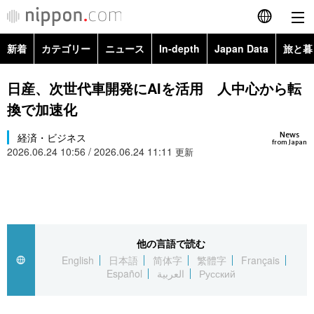
新着
カテゴリー
ニュース
In-depth
Japan Data
旅と暮
English
政治・外交
Topics
日産、次世代車開発にAIを活用 人中心から転
简体字
換で加速化
経済・ビジネス
Images
繁體字
カテゴリー
News
経済・ビジネス
from Japan
2026.06.24 10:56 / 2026.06.24 11:11
国際・海外
更新
People
Français
政治・外交
ニュース
社会
東京
Español
経済・ビジネス
トップ
In-depth
文化
お知らせ
العربية
他の言語で読む
国際
アーカイブ
Japan Data
科学・技術
English
日本語
简体字
繁體字
Français
Русский
Español
العربية
Русский
社会
旅と暮らし
暮らし