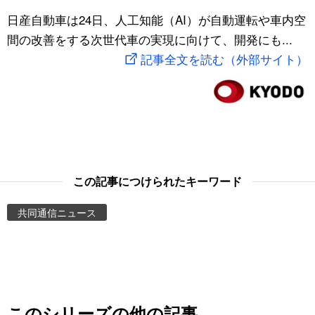
スポーツ・東京2020
日産自動車は24日、人工知能（AI）が自動運転や車内空
文化
動画/Live
間の改善をする次世代車の実現に向けて、開発にも...
記事全文を読む（外部サイト）
科学・技術
Books
暮らし
Cinema
スポーツ・東京2020
Topics
Images
この記事につけられたキーワード
共同通信ニュース
People
東京
お知らせ
このシリーズの他の記事