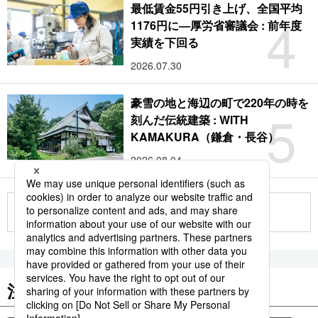
最低賃金55円引き上げ、全国平均
4
1176円に―厚労省審議会 : 前年度
実績を下回る
2026.07.30
豪雪の地と海辺の町で220年の時を
5
刻んだ伝統建築 : WITH
KAMAKURA（鎌倉・長谷）
2026.08.04
もっと見る
注目のキーワード