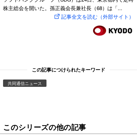
株主総会を開いた。孫正義会長兼社長（68）は「...
スポーツ・東京2020
文化
動画/Live
記事全文を読む（外部サイト）
科学・技術
Books
暮らし
Cinema
スポーツ・東京2020
Topics
この記事につけられたキーワード
Images
共同通信ニュース
People
東京
このシリーズの他の記事
お知らせ