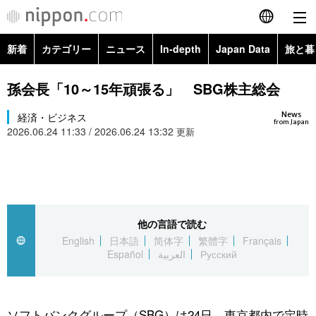
新着
カテゴリー
ニュース
In-depth
Japan Data
旅と暮
English
政治・外交
Topics
孫会長「10～15年頑張る」 SBG株主総会
简体字
News
経済・ビジネス
経済・ビジネス
Images
繁體字
from Japan
2026.06.24 11:33 / 2026.06.24 13:32
更新
カテゴリー
国際・海外
People
Français
政治・外交
ニュース
社会
東京
Español
経済・ビジネス
トップ
In-depth
他の言語で読む
文化
お知らせ
العربية
English
日本語
简体字
繁體字
Français
Español
العربية
Русский
国際
アーカイブ
Japan Data
科学・技術
Русский
社会
旅と暮らし
暮らし
ソフトバンクグループ（SBG）は24日、東京都内で定時