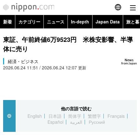
新着
カテゴリー
ニュース
In-depth
Japan Data
旅と暮
English
政治・外交
Topics
東証、午前終値6万9523円 米株安影響、半導
简体字
体に売り
経済・ビジネス
Images
繁體字
カテゴリー
News
経済・ビジネス
from Japan
2026.06.24 11:51 / 2026.06.24 12:07
国際・海外
更新
People
Français
政治・外交
ニュース
社会
東京
Español
経済・ビジネス
トップ
In-depth
文化
お知らせ
العربية
他の言語で読む
国際
アーカイブ
Japan Data
科学・技術
English
日本語
简体字
繁體字
Français
Русский
Español
العربية
Русский
社会
旅と暮らし
暮らし