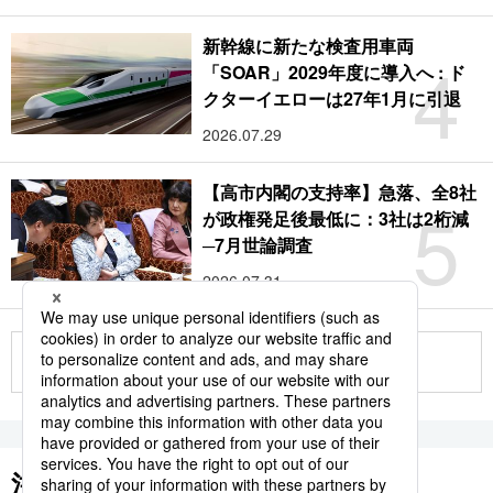
新幹線に新たな検査用車両
4
「SOAR」2029年度に導入へ : ド
クターイエローは27年1月に引退
2026.07.29
【高市内閣の支持率】急落、全8社
5
が政権発足後最低に：3社は2桁減
─7月世論調査
2026.07.31
もっと見る
注目のキーワード