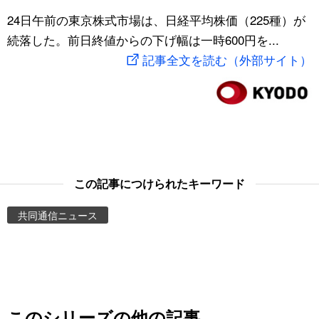
スポーツ・東京2020
24日午前の東京株式市場は、日経平均株価（225種）が
文化
動画/Live
続落した。前日終値からの下げ幅は一時600円を...
記事全文を読む（外部サイト）
科学・技術
Books
暮らし
Cinema
スポーツ・東京2020
Topics
Images
この記事につけられたキーワード
共同通信ニュース
People
東京
お知らせ
このシリーズの他の記事