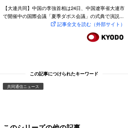
スポーツ・東京2020
【大連共同】中国の李強首相は24日、中国遼寧省大連市
文化
動画/Live
で開催中の国際会議「夏季ダボス会議」の式典で演説...
記事全文を読む（外部サイト）
科学・技術
Books
暮らし
Cinema
スポーツ・東京2020
Topics
Images
この記事につけられたキーワード
共同通信ニュース
People
東京
お知らせ
このシリーズの他の記事