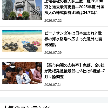
上場会社の個人株主数、延べ9198
万と過去最高更新―2025年度:外国
法人の株式保有比率は34.7%に
2026.07.22
ビーチサンダルは日本生まれ? 世
界の海水浴場へ広まった意外な開
発秘話
2026.07.29
【高市内閣の支持率】急落、全8社
が政権発足後最低に:3社は2桁減─7
月世論調査
2026.07.31