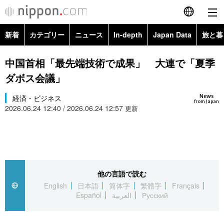
新着
カテゴリー
ニュース
In-depth
Japan Data
旅と暮
English
政治・外交
Topics
中国首相「最先端技術で成果」 大連で「夏季
简体字
ダボス会議」
経済・ビジネス
Images
繁體字
カテゴリー
News
経済・ビジネス
from Japan
2026.06.24 12:40 / 2026.06.24 12:57
国際・海外
更新
People
Français
政治・外交
ニュース
社会
東京
Español
経済・ビジネス
トップ
In-depth
文化
お知らせ
العربية
他の言語で読む
国際
アーカイブ
Japan Data
科学・技術
English
日本語
简体字
繁體字
Français
Русский
Español
العربية
Русский
社会
旅と暮らし
暮らし