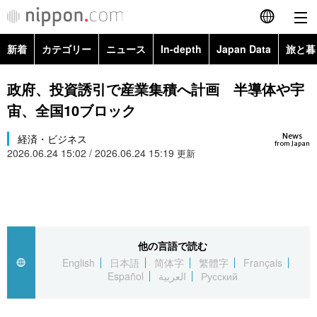
新着
カテゴリー
ニュース
In-depth
Japan Data
旅と暮
English
政治・外交
Topics
政府、投資誘引で産業集積へ計画 半導体や宇
简体字
宙、全国10ブロック
経済・ビジネス
Images
繁體字
カテゴリー
News
経済・ビジネス
from Japan
2026.06.24 15:02 / 2026.06.24 15:19
国際・海外
更新
People
Français
政治・外交
ニュース
社会
東京
Español
経済・ビジネス
トップ
In-depth
文化
お知らせ
العربية
他の言語で読む
国際
アーカイブ
Japan Data
科学・技術
English
日本語
简体字
繁體字
Français
Русский
Español
العربية
Русский
社会
旅と暮らし
暮らし