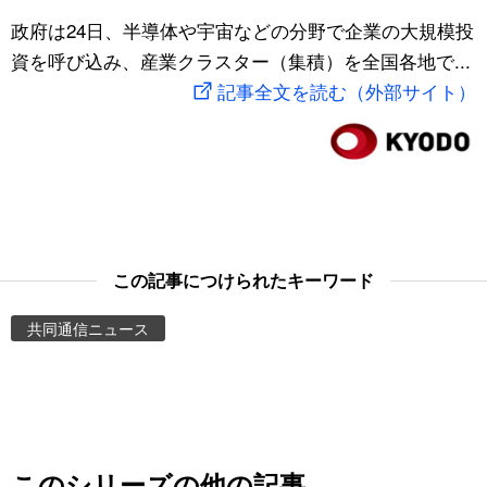
スポーツ・東京2020
政府は24日、半導体や宇宙などの分野で企業の大規模投
文化
動画/Live
資を呼び込み、産業クラスター（集積）を全国各地で...
記事全文を読む（外部サイト）
科学・技術
Books
暮らし
Cinema
スポーツ・東京2020
Topics
Images
この記事につけられたキーワード
共同通信ニュース
People
東京
お知らせ
このシリーズの他の記事