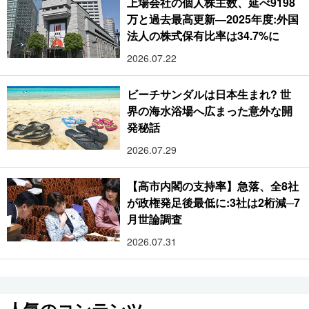
上場会社の個人株主数、延べ9198
万と過去最高更新―2025年度:外国
法人の株式保有比率は34.7%に
2026.07.22
ビーチサンダルは日本生まれ? 世
界の海水浴場へ広まった意外な開
発秘話
2026.07.29
【高市内閣の支持率】急落、全8社
が政権発足後最低に:3社は2桁減─7
月世論調査
2026.07.31