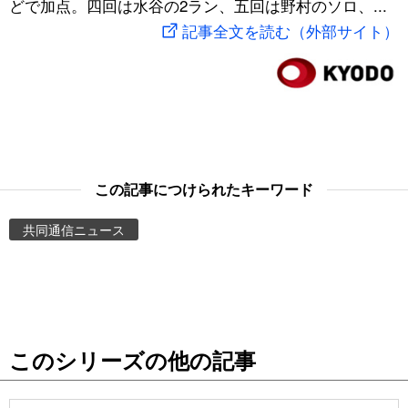
どで加点。四回は水谷の2ラン、五回は野村のソロ、...
スポーツ・東京2020
文化
動画/Live
記事全文を読む（外部サイト）
科学・技術
Books
暮らし
Cinema
スポーツ・東京2020
Topics
この記事につけられたキーワード
共同通信ニュース
Images
People
東京
このシリーズの他の記事
お知らせ