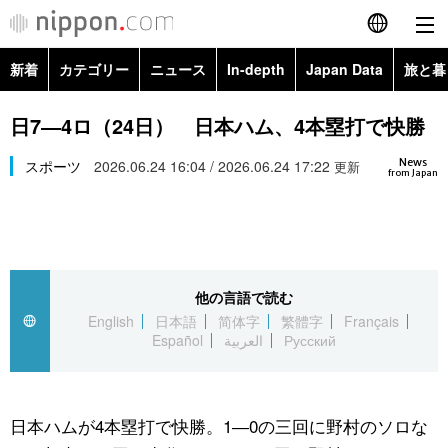
新着
カテゴリー
ニュース
In-depth
Japan Data
旅と暮
English
政治・外交
Topics
日7―4ロ（24日） 日本ハム、4本塁打で快勝
简体字
News
経済・ビジネス
スポーツ
2026.06.24 16:04 / 2026.06.24 17:22
Images
更新
繁體字
from Japan
カテゴリー
国際・海外
People
Français
政治・外交
ニュース
社会
東京
Español
他の言語で読む
経済・ビジネス
トップ
In-depth
文化
お知らせ
English
日本語
简体字
繁體字
Français
العربية
Español
العربية
Русский
国際
アーカイブ
Japan Data
科学・技術
Русский
社会
旅と暮らし
暮らし
日本ハムが4本塁打で快勝。1―0の三回に野村のソロな