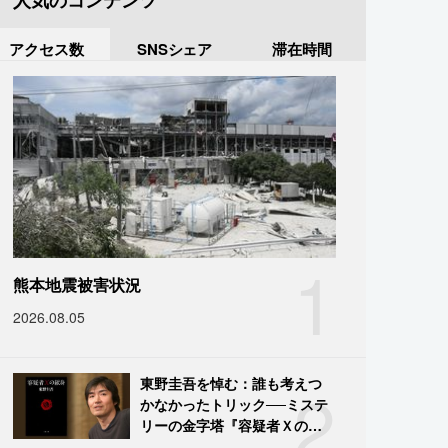
人気のコンテンツ
アクセス数
SNSシェア
滞在時間
1
熊本地震被害状況
2026.08.05
2
東野圭吾を悼む：誰も考えつ
かなかったトリック──ミステ
リーの金字塔『容疑者Ｘの献
身』の舞台裏