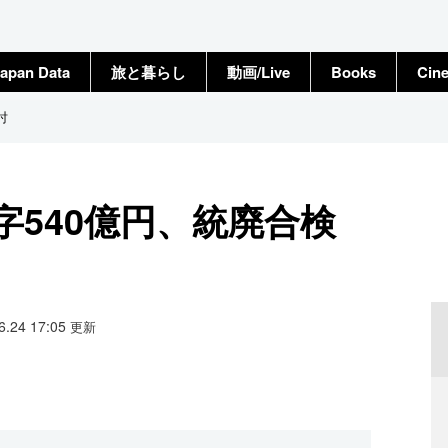
apan Data
旅と暮らし
動画/Live
Books
Cin
討
540億円、統廃合検
06.24 17:05
更新