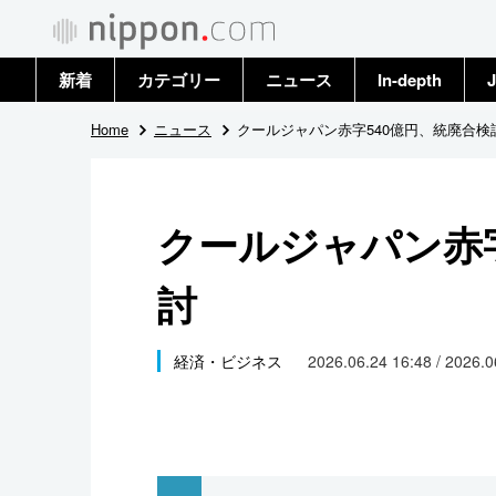
新着
カテゴリー
ニュース
In-depth
J
政治・外交
トップ
Home
ニュース
クールジャパン赤字540億円、統廃合検
経済・ビジネス
アーカイブ
クールジャパン赤字
国際
討
社会
文化
経済・ビジネス
2026.06.24 16:48 / 2026.
科学・技術
暮らし