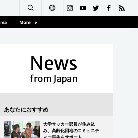
ema
More
English
Topics
简体字
Images
News
繁體字
People
Français
from Japan
東京
Español
お知らせ
العربية
あなたにおすすめ
Русский
大学サッカー部員が住み込
み、高齢化団地のコミュニテ
ィー再生をサポート