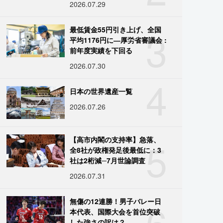
2026.07.29
3
最低賃金55円引き上げ、全国
平均1176円に―厚労省審議会 :
前年度実績を下回る
2026.07.30
4
日本の世界遺産一覧
2026.07.26
5
【高市内閣の支持率】急落、
全8社が政権発足後最低に：3
社は2桁減─7月世論調査
2026.07.31
6
無傷の12連勝！男子バレー日
本代表、国際大会を首位突破
した強さの訳は？