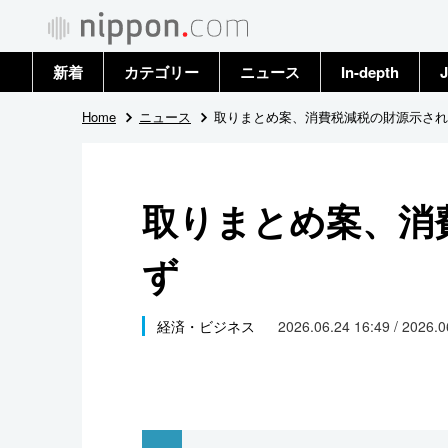
新着
カテゴリー
ニュース
In-depth
J
政治・外交
トップ
Home
ニュース
取りまとめ案、消費税減税の財源示され
経済・ビジネス
アーカイブ
取りまとめ案、消
国際
ず
社会
文化
経済・ビジネス
2026.06.24 16:49 / 2026.
科学・技術
暮らし