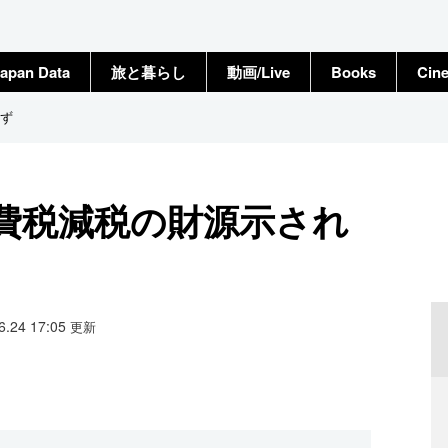
apan Data
旅と暮らし
動画/Live
Books
Cin
ず
費税減税の財源示され
06.24 17:05
更新