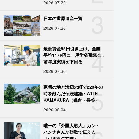
2026.07.29
3
日本の世界遺産一覧
2026.07.26
4
最低賃金55円引き上げ、全国
平均1176円に―厚労省審議会 :
前年度実績を下回る
2026.07.30
5
豪雪の地と海辺の町で220年の
時を刻んだ伝統建築 : WITH
KAMAKURA（鎌倉・長谷）
2026.08.04
6
唯一の「外国人歌人」カン・
ハンナさんが短歌で伝える
「引き算の文学」