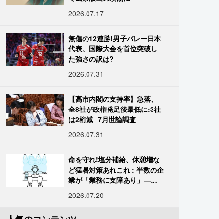
2026.07.17
無傷の12連勝!男子バレー日本
代表、国際大会を首位突破し
た強さの訳は?
2026.07.31
【高市内閣の支持率】急落、
全8社が政権発足後最低に:3社
は2桁減─7月世論調査
2026.07.31
命を守れ!塩分補給、休憩増な
ど猛暑対策あれこれ : 半数の企
業が「業務に支障あり」―帝
国データ
2026.07.20