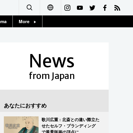
ema
More
English
Topics
简体字
Images
News
繁體字
People
Français
from Japan
東京
Español
お知らせ
العربية
あなたにおすすめ
Русский
歌川広重 : 北斎との違い際立た
せたセルフ・ブランディング
で風景版画の頂点に