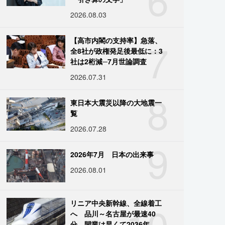
2026.08.03
7
【高市内閣の支持率】急落、
全8社が政権発足後最低に：3
社は2桁減─7月世論調査
2026.07.31
8
東日本大震災以降の大地震一
覧
2026.07.28
9
2026年7月 日本の出来事
2026.08.01
10
リニア中央新幹線、全線着工
へ 品川～名古屋が最速40
分、開業は早くて2036年