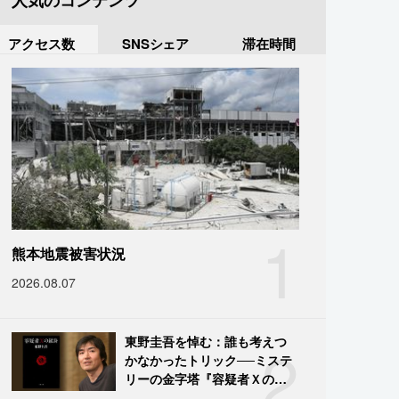
人気のコンテンツ
アクセス数
SNSシェア
滞在時間
1
熊本地震被害状況
2026.08.07
2
東野圭吾を悼む：誰も考えつ
かなかったトリック──ミステ
リーの金字塔『容疑者Ｘの献
身』の舞台裏