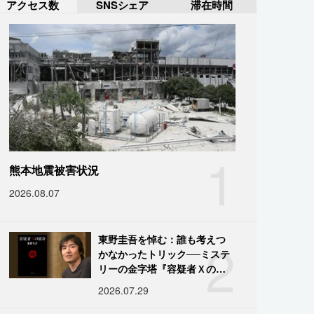
アクセス数
SNSシェア
滞在時間
1
熊本地震被害状況
2026.08.07
2
東野圭吾を悼む：誰も考えつ
かなかったトリック──ミステ
リーの金字塔『容疑者Ｘの献
身』の舞台裏
2026.07.29