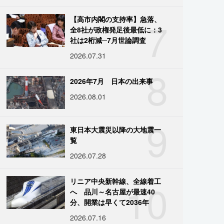
7
【高市内閣の支持率】急落、
全8社が政権発足後最低に：3
社は2桁減─7月世論調査
2026.07.31
8
2026年7月 日本の出来事
2026.08.01
9
東日本大震災以降の大地震一
覧
2026.07.28
10
リニア中央新幹線、全線着工
へ 品川～名古屋が最速40
分、開業は早くて2036年
2026.07.16