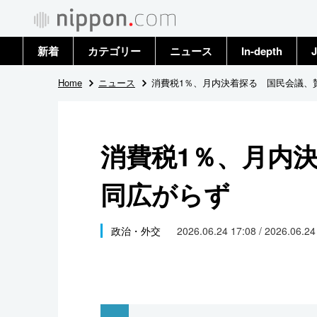
新着
カテゴリー
ニュース
In-depth
J
政治・外交
トップ
Home
ニュース
消費税1％、月内決着探る 国民会議、
経済・ビジネス
アーカイブ
消費税1％、月内
国際
同広がらず
社会
文化
政治・外交
2026.06.24 17:08 / 2026.06.2
科学・技術
暮らし