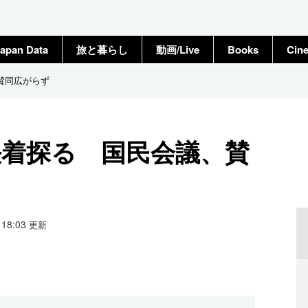
apan Data
旅と暮らし
動画/Live
Books
Cin
賛同広がらず
決着探る 国民会議、賛
4 18:03
更新