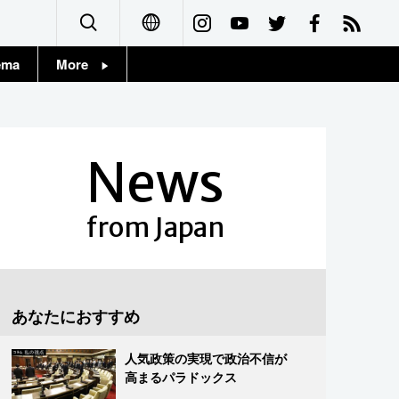
ema
More
English
Topics
简体字
Images
News
繁體字
People
Français
from Japan
東京
Español
お知らせ
العربية
あなたにおすすめ
Русский
人気政策の実現で政治不信が
高まるパラドックス