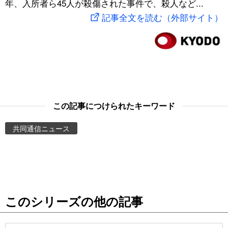
年、入所者ら45人が殺傷された事件で、殺人など...
スポーツ・東京2020
文化
動画/Live
記事全文を読む（外部サイト）
科学・技術
Books
暮らし
Cinema
スポーツ・東京2020
Topics
この記事につけられたキーワード
共同通信ニュース
Images
People
東京
このシリーズの他の記事
お知らせ