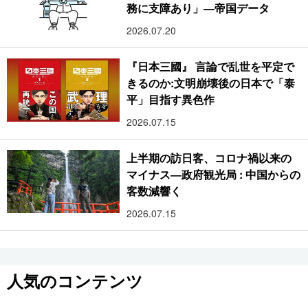
務に支障あり」―帝国データ
2026.07.20
『日本三國』 言論で乱世を平定で
きるのか:文明崩壊後の日本で「泰
平」目指す異色作
2026.07.15
上半期の訪日客、コロナ禍以来の
マイナス―政府観光局 : 中国からの
客数減響く
2026.07.15
人気のコンテンツ