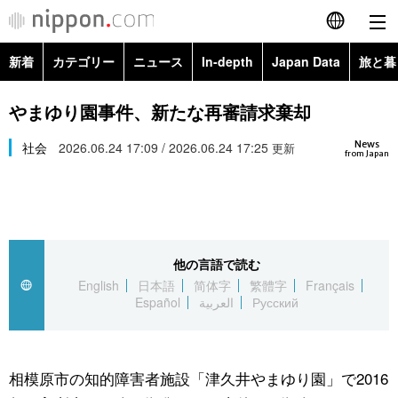
新着
カテゴリー
ニュース
In-depth
Japan Data
旅と暮
English
政治・外交
Topics
やまゆり園事件、新たな再審請求棄却
简体字
News
経済・ビジネス
社会
2026.06.24 17:09 / 2026.06.24 17:25
Images
更新
繁體字
from Japan
カテゴリー
国際・海外
People
Français
政治・外交
ニュース
社会
東京
Español
他の言語で読む
経済・ビジネス
トップ
In-depth
文化
お知らせ
English
日本語
简体字
繁體字
Français
العربية
Español
العربية
Русский
国際
アーカイブ
Japan Data
科学・技術
Русский
社会
旅と暮らし
暮らし
相模原市の知的障害者施設「津久井やまゆり園」で2016