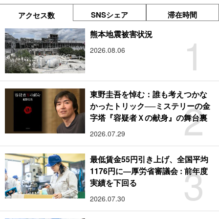
SNSシェア
滞在時間
アクセス数
1
熊本地震被害状況
2026.08.06
東野圭吾を悼む：誰も考えつかな
2
かったトリック──ミステリーの金
字塔『容疑者Ｘの献身』の舞台裏
2026.07.29
最低賃金55円引き上げ、全国平均
3
1176円に―厚労省審議会 : 前年度
実績を下回る
2026.07.30