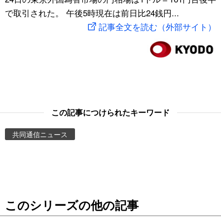
で取引された。 午後5時現在は前日比24銭円...
スポーツ・東京2020
文化
動画/Live
記事全文を読む（外部サイト）
科学・技術
Books
暮らし
Cinema
スポーツ・東京2020
Topics
この記事につけられたキーワード
Images
共同通信ニュース
People
東京
このシリーズの他の記事
お知らせ