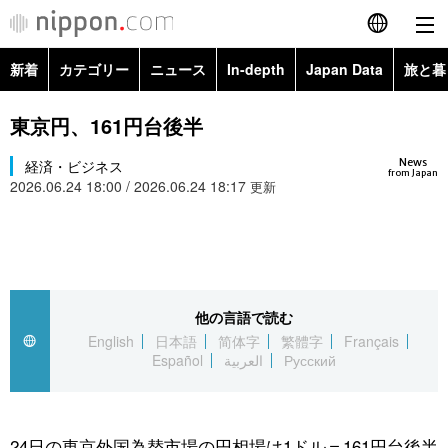
新着
カテゴリー
ニュース
In-depth
Japan Data
旅と暮
English
政治・外交
Topics
東京円、161円台後半
简体字
News
経済・ビジネス
経済・ビジネス
Images
繁體字
from Japan
2026.06.24 18:00 / 2026.06.24 18:17
更新
カテゴリー
国際・海外
People
Français
政治・外交
ニュース
社会
東京
Español
経済・ビジネス
トップ
In-depth
他の言語で読む
文化
お知らせ
العربية
English
日本語
简体字
繁體字
Français
Español
العربية
Русский
国際
アーカイブ
Japan Data
科学・技術
Русский
社会
旅と暮らし
暮らし
24日の東京外国為替市場の円相場は1ドル＝161円台後半