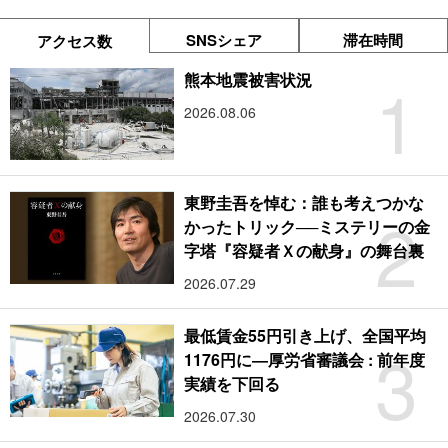
SNSシェア
滞在時間
アクセス数
1
熊本地震被害状況
2026.08.06
東野圭吾を悼む：誰も考えつかな
2
かったトリック──ミステリーの金
字塔『容疑者Ｘの献身』の舞台裏
2026.07.29
最低賃金55円引き上げ、全国平均
3
1176円に―厚労省審議会 : 前年度
実績を下回る
2026.07.30