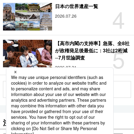
4
日本の世界遺産一覧
2026.07.26
【高市内閣の支持率】急落、全8社
5
が政権発足後最低に：3社は2桁減
─7月世論調査
2026.07.31
もっと見る
注目のキーワード