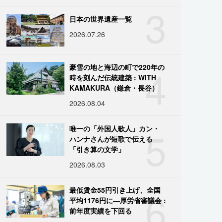
3
日本の世界遺産一覧
2026.07.26
4
豪雪の地と海辺の町で220年の
時を刻んだ伝統建築 : WITH
KAMAKURA（鎌倉・長谷）
2026.08.04
5
唯一の「外国人歌人」カン・
ハンナさんが短歌で伝える
「引き算の文学」
2026.08.03
6
最低賃金55円引き上げ、全国
平均1176円に―厚労省審議会 :
前年度実績を下回る