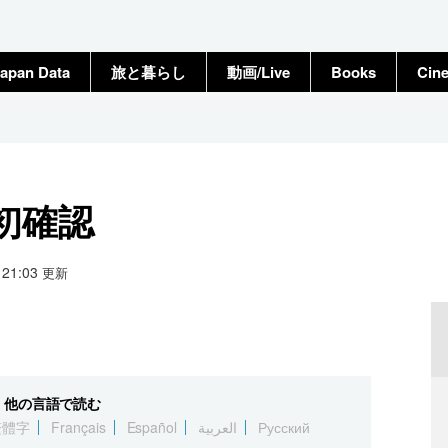
apan Data
旅と暮らし
動画/Live
Books
Cin
初確認
4 21:03
更新
他の言語で読む
繁體字
Français
Español
العربية
Русский