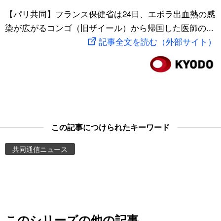
スポーツ・東京2020
【パリ共同】フランス保健省は24日、エボラ出血熱の感
文化
動画/Live
染が広がるコンゴ（旧ザイール）から帰国した医師の...
記事全文を読む（外部サイト）
科学・技術
Books
暮らし
Cinema
スポーツ・東京2020
Topics
Images
この記事につけられたキーワード
共同通信ニュース
People
東京
お知らせ
このシリーズの他の記事