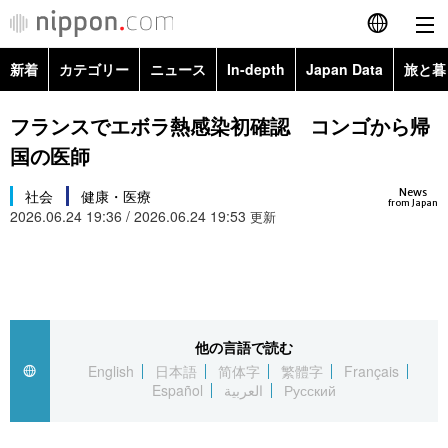
新着
カテゴリー
ニュース
In-depth
Japan Data
旅と暮
English
政治・外交
Topics
フランスでエボラ熱感染初確認 コンゴから帰
简体字
国の医師
経済・ビジネス
Images
繁體字
カテゴリー
News
社会
健康・医療
from Japan
2026.06.24 19:36 / 2026.06.24 19:53
国際・海外
更新
People
Français
政治・外交
ニュース
社会
東京
Español
経済・ビジネス
トップ
In-depth
文化
お知らせ
العربية
他の言語で読む
国際
アーカイブ
Japan Data
科学・技術
English
日本語
简体字
繁體字
Français
Русский
Español
العربية
Русский
社会
旅と暮らし
暮らし