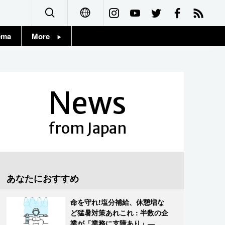
ema
More
English
Topics
简体字
Images
News
繁體字
People
Français
from Japan
東京
Español
お知らせ
العربية
あなたにおすすめ
Русский
命を守れ!塩分補給、休憩増な
ど猛暑対策あれこれ : 半数の企
業が「業務に支障あり」―帝