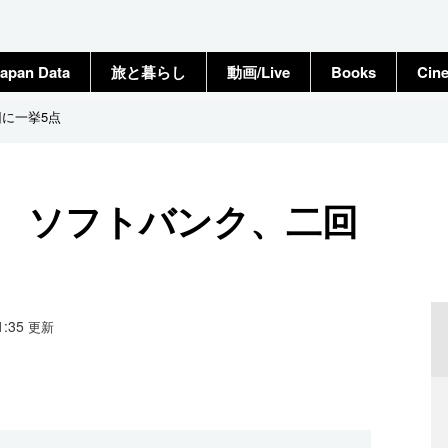
apan Data
旅と暮らし
動画/Live
Books
Cin
回に一挙5点
） ソフトバンク、二回
21:35
更新