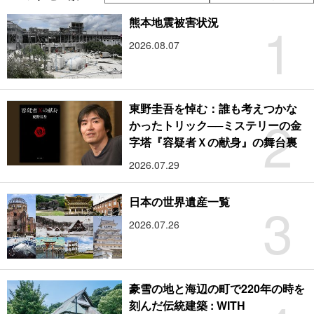
1
熊本地震被害状況
2026.08.07
東野圭吾を悼む：誰も考えつかな
2
かったトリック──ミステリーの金
字塔『容疑者Ｘの献身』の舞台裏
2026.07.29
3
日本の世界遺産一覧
2026.07.26
豪雪の地と海辺の町で220年の時を
刻んだ伝統建築 : WITH