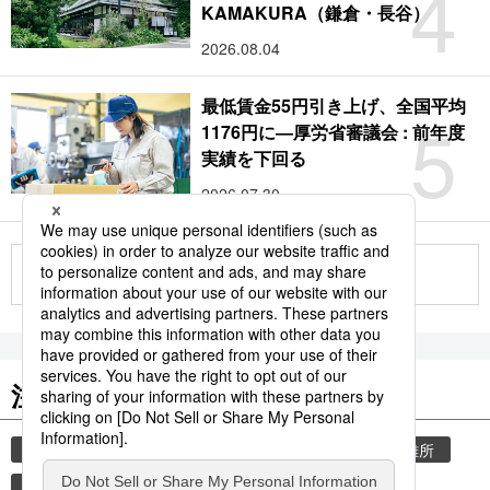
4
KAMAKURA（鎌倉・長谷）
2026.08.04
最低賃金55円引き上げ、全国平均
5
1176円に―厚労省審議会 : 前年度
実績を下回る
2026.07.30
もっと見る
注目のキーワード
共同通信ニュース
気象・災害
災害
避難所
自然災害
観光
気象庁
旅