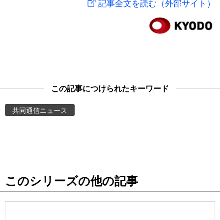
記事全文を読む（外部サイト）
スポーツ・東京2020
文化
動画/Live
科学・技術
Books
暮らし
Cinema
この記事につけられたキーワード
スポーツ・東京2020
Topics
共同通信ニュース
Images
People
このシリーズの他の記事
東京
お知らせ