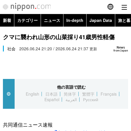
新着
カテゴリー
ニュース
In-depth
Japan Data
旅と暮
English
政治・外交
Topics
クマに襲われ山形の山菜採り41歳男性軽傷
简体字
News
経済・ビジネス
社会
2026.06.24 21:20 / 2026.06.24 21:37
Images
更新
繁體字
from Japan
カテゴリー
国際・海外
People
Français
政治・外交
ニュース
社会
東京
Español
他の言語で読む
経済・ビジネス
トップ
In-depth
文化
お知らせ
English
日本語
简体字
繁體字
Français
العربية
Español
العربية
Русский
国際
アーカイブ
Japan Data
科学・技術
Русский
社会
旅と暮らし
暮らし
共同通信ニュース速報