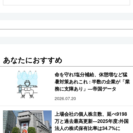
公式SNS
あなたにおすすめ
命を守れ!塩分補給、休憩増など猛
暑対策あれこれ : 半数の企業が「業
務に支障あり」―帝国データ
2026.07.20
上場会社の個人株主数、延べ9198
万と過去最高更新―2025年度:外国
法人の株式保有比率は34.7%に