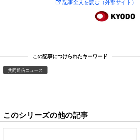
記事全文を読む（外部サイト）
スポーツ・東京2020
文化
動画/Live
科学・技術
Books
暮らし
Cinema
この記事につけられたキーワード
スポーツ・東京2020
Topics
共同通信ニュース
Images
People
このシリーズの他の記事
東京
お知らせ