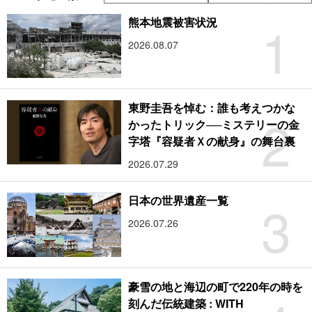
1
熊本地震被害状況
2026.08.07
東野圭吾を悼む：誰も考えつかな
2
かったトリック──ミステリーの金
字塔『容疑者Ｘの献身』の舞台裏
2026.07.29
3
日本の世界遺産一覧
2026.07.26
豪雪の地と海辺の町で220年の時を
刻んだ伝統建築 : WITH