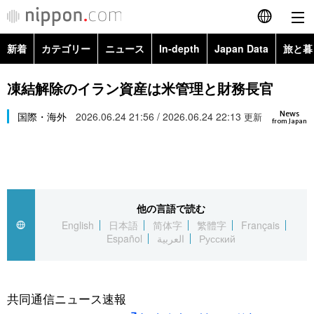
新着
カテゴリー
ニュース
In-depth
Japan Data
旅と暮
English
政治・外交
Topics
凍結解除のイラン資産は米管理と財務長官
简体字
News
経済・ビジネス
国際・海外
2026.06.24 21:56 / 2026.06.24 22:13
Images
更新
繁體字
from Japan
カテゴリー
国際・海外
People
Français
政治・外交
ニュース
社会
東京
Español
他の言語で読む
経済・ビジネス
トップ
In-depth
文化
お知らせ
English
日本語
简体字
繁體字
Français
العربية
Español
العربية
Русский
国際
アーカイブ
Japan Data
科学・技術
Русский
社会
旅と暮らし
暮らし
共同通信ニュース速報