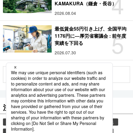
4
KAMAKURA（鎌倉・長谷）
2026.08.04
最低賃金55円引き上げ、全国平均
5
1176円に―厚労省審議会 : 前年度
実績を下回る
2026.07.30
もっと見る
注目のキーワード
共同通信ニュース
気象・災害
災害
観光
気象庁
津波
地震
熊本
熊本地震