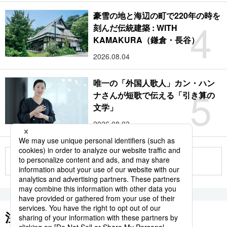
豪雪の地と海辺の町で220年の時を
4
刻んだ伝統建築 : WITH
KAMAKURA（鎌倉・長谷）
2026.08.04
唯一の「外国人歌人」カン・ハン
5
ナさんが短歌で伝える「引き算の
文学」
2026.08.03
もっと見る
注目のキーワード