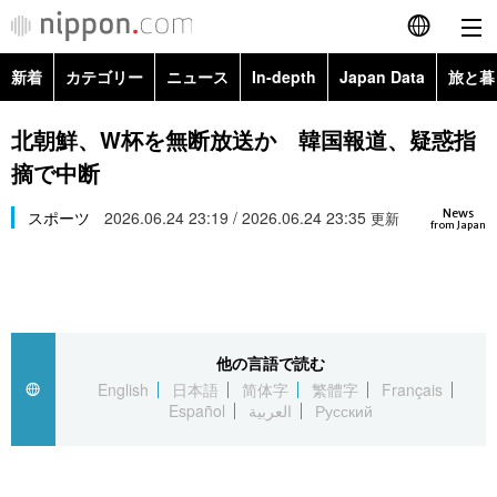
新着
カテゴリー
ニュース
In-depth
Japan Data
旅と暮
English
政治・外交
Topics
北朝鮮、W杯を無断放送か 韓国報道、疑惑指
简体字
摘で中断
経済・ビジネス
Images
繁體字
カテゴリー
News
スポーツ
2026.06.24 23:19 / 2026.06.24 23:35
更新
from Japan
国際・海外
People
Français
政治・外交
ニュース
社会
東京
Español
経済・ビジネス
トップ
In-depth
文化
お知らせ
العربية
他の言語で読む
English
日本語
简体字
繁體字
Français
国際
アーカイブ
Japan Data
科学・技術
Español
العربية
Русский
Русский
社会
旅と暮らし
暮らし