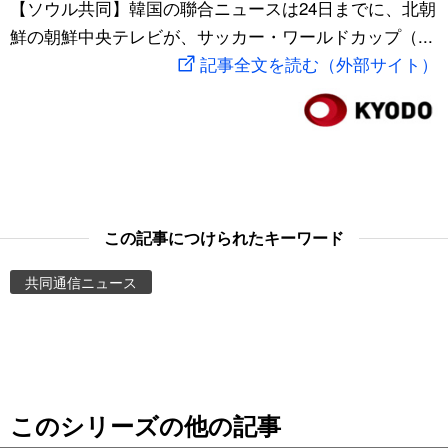
【ソウル共同】韓国の聯合ニュースは24日までに、北朝
スポーツ・東京2020
文化
動画/Live
鮮の朝鮮中央テレビが、サッカー・ワールドカップ（...
記事全文を読む（外部サイト）
科学・技術
Books
暮らし
Cinema
スポーツ・東京2020
Topics
この記事につけられたキーワード
Images
共同通信ニュース
People
東京
このシリーズの他の記事
お知らせ