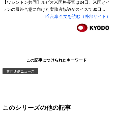
【ワシントン共同】ルビオ米国務長官は24日、米国とイ
スポーツ・東京2020
文化
動画/Live
ランの最終合意に向けた実務者協議がスイスで30日...
記事全文を読む（外部サイト）
科学・技術
Books
暮らし
Cinema
スポーツ・東京2020
Topics
この記事につけられたキーワード
Images
共同通信ニュース
People
東京
このシリーズの他の記事
お知らせ