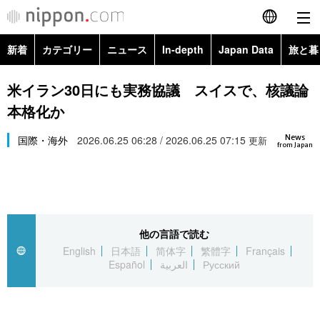
新着
カテゴリー
ニュース
In-depth
Japan Data
旅と暮
English
政治・外交
Topics
米イラン30日にも実務協議 スイスで、核議論
简体字
本格化か
経済・ビジネス
Images
繁體字
カテゴリー
News
国際・海外
2026.06.25 06:28 / 2026.06.25 07:15
更新
from Japan
国際・海外
People
Français
政治・外交
ニュース
社会
東京
Español
経済・ビジネス
トップ
In-depth
文化
お知らせ
العربية
他の言語で読む
English
日本語
简体字
繁體字
Français
国際
アーカイブ
Japan Data
科学・技術
Español
العربية
Русский
Русский
社会
旅と暮らし
暮らし