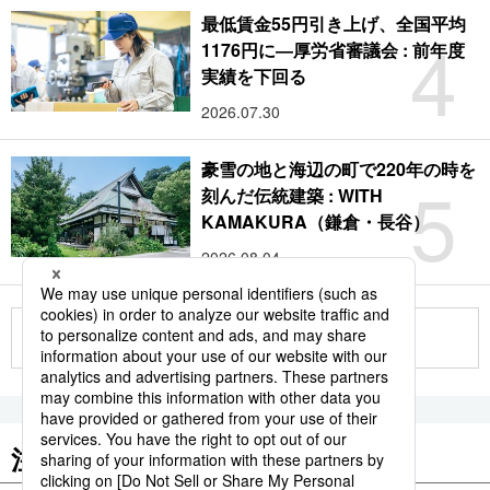
最低賃金55円引き上げ、全国平均
4
1176円に―厚労省審議会 : 前年度
実績を下回る
2026.07.30
豪雪の地と海辺の町で220年の時を
5
刻んだ伝統建築 : WITH
KAMAKURA（鎌倉・長谷）
2026.08.04
もっと見る
注目のキーワード