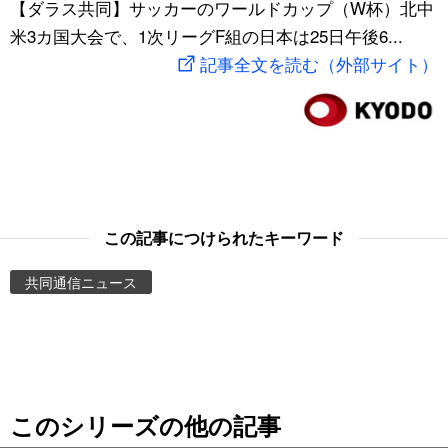
【ダラス共同】サッカーのワールドカップ（W杯）北中
スポーツ・東京2020
文化
動画/Live
米3カ国大会で、1次リーグF組の日本は25日午後6...
記事全文を読む（外部サイト）
科学・技術
Books
暮らし
Cinema
スポーツ・東京2020
Topics
この記事につけられたキーワード
Images
共同通信ニュース
People
東京
このシリーズの他の記事
お知らせ