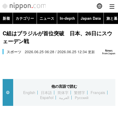
新着
カテゴリー
ニュース
In-depth
Japan Data
旅と暮
English
政治・外交
Topics
C組はブラジルが首位突破 日本、26日にスウ
简体字
ェーデン戦
経済・ビジネス
Images
繁體字
カテゴリー
News
スポーツ
2026.06.25 06:28 / 2026.06.25 12:34
更新
from Japan
国際・海外
People
Français
政治・外交
ニュース
社会
東京
Español
経済・ビジネス
トップ
In-depth
文化
お知らせ
العربية
他の言語で読む
English
日本語
简体字
繁體字
Français
国際
アーカイブ
Japan Data
科学・技術
Español
العربية
Русский
Русский
社会
旅と暮らし
暮らし