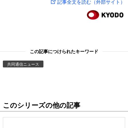
記事全文を読む（外部サイト）
スポーツ・東京2020
文化
動画/Live
科学・技術
Books
暮らし
Cinema
この記事につけられたキーワード
スポーツ・東京2020
Topics
共同通信ニュース
Images
People
このシリーズの他の記事
東京
お知らせ