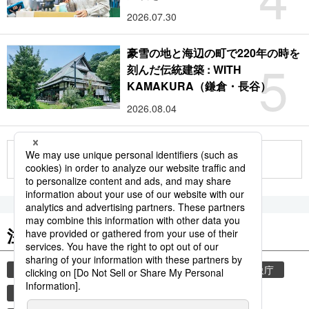
2026.07.30
豪雪の地と海辺の町で220年の時を
5
刻んだ伝統建築 : WITH
KAMAKURA（鎌倉・長谷）
2026.08.04
もっと見る
注目のキーワード
共同通信ニュース
気象・災害
災害
気象庁
地震
津波
熊本
熊本地震
books