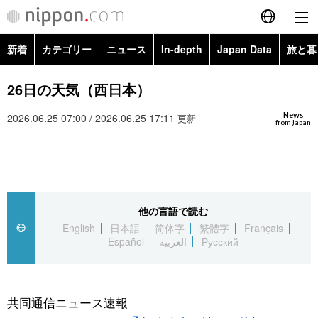
新着
カテゴリー
ニュース
In-depth
Japan Data
旅と暮
English
政治・外交
Topics
26日の天気（西日本）
简体字
News
2026.06.25 07:00 / 2026.06.25 17:11
経済・ビジネス
Images
更新
繁體字
from Japan
カテゴリー
国際・海外
People
Français
政治・外交
ニュース
社会
東京
Español
他の言語で読む
経済・ビジネス
トップ
In-depth
文化
お知らせ
English
日本語
简体字
繁體字
Français
العربية
Español
العربية
Русский
国際
アーカイブ
Japan Data
科学・技術
Русский
社会
旅と暮らし
暮らし
共同通信ニュース速報