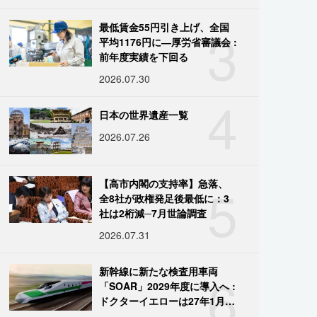
3
最低賃金55円引き上げ、全国
平均1176円に―厚労省審議会 :
前年度実績を下回る
2026.07.30
4
日本の世界遺産一覧
2026.07.26
5
【高市内閣の支持率】急落、
全8社が政権発足後最低に：3
社は2桁減─7月世論調査
2026.07.31
6
新幹線に新たな検査用車両
「SOAR」2029年度に導入へ :
ドクターイエローは27年1月に
引退