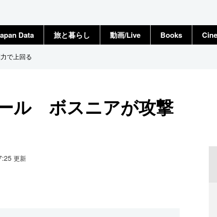
apan Data
旅と暮らし
動画/Live
Books
Cin
撃力で上回る
タール ボスニアが攻撃
07:25
更新