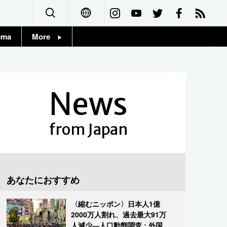
ema
More
English
Topics
简体字
Images
News
繁體字
People
Français
from Japan
東京
Español
お知らせ
العربية
あなたにおすすめ
Русский
〈縮むニッポン〉日本人1億
2000万人割れ、過去最大91万
人減少―人口動態調査 : 外国人