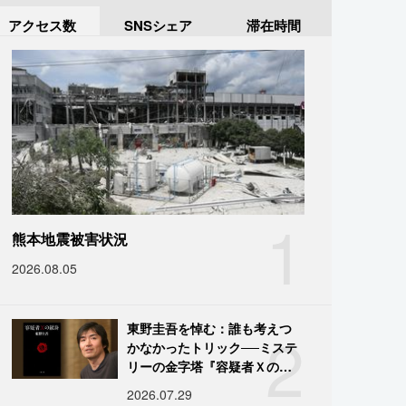
アクセス数
SNSシェア
滞在時間
1
熊本地震被害状況
2026.08.05
2
東野圭吾を悼む：誰も考えつ
かなかったトリック──ミステ
リーの金字塔『容疑者Ｘの献
身』の舞台裏
2026.07.29