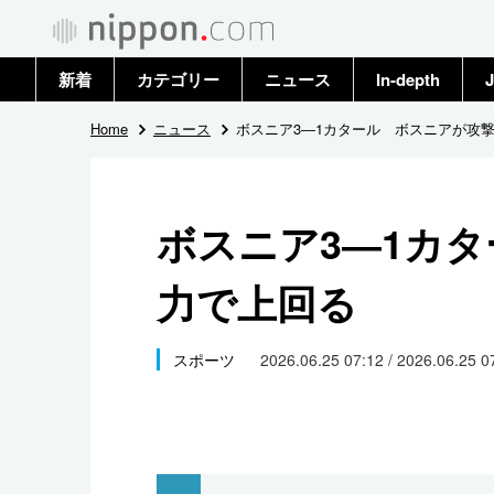
新着
カテゴリー
ニュース
In-depth
J
政治・外交
トップ
Home
ニュース
ボスニア3―1カタール ボスニアが攻
経済・ビジネス
アーカイブ
ボスニア3―1カ
国際
力で上回る
社会
文化
スポーツ
2026.06.25 07:12 / 2026.06.25 
科学・技術
暮らし