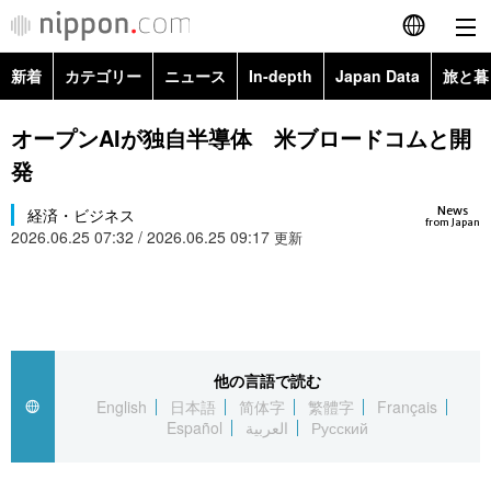
新着
カテゴリー
ニュース
In-depth
Japan Data
旅と暮
English
政治・外交
Topics
オープンAIが独自半導体 米ブロードコムと開
简体字
発
経済・ビジネス
Images
繁體字
カテゴリー
News
経済・ビジネス
from Japan
2026.06.25 07:32 / 2026.06.25 09:17
国際・海外
更新
People
Français
政治・外交
ニュース
社会
東京
Español
経済・ビジネス
トップ
In-depth
文化
お知らせ
العربية
他の言語で読む
国際
アーカイブ
Japan Data
科学・技術
English
日本語
简体字
繁體字
Français
Русский
Español
العربية
Русский
社会
旅と暮らし
暮らし