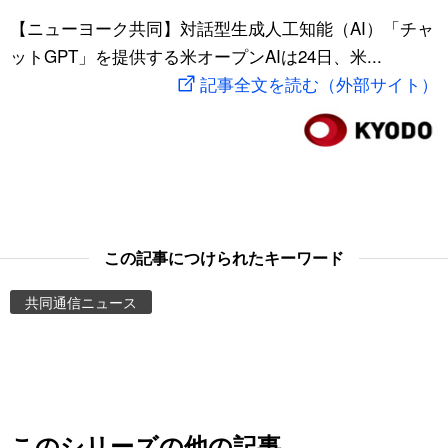
スポーツ・東京2020
【ニューヨーク共同】対話型生成人工知能（AI）「チャ
文化
動画/Live
ットGPT」を提供する米オープンAIは24日、米...
記事全文を読む（外部サイト）
科学・技術
Books
暮らし
Cinema
スポーツ・東京2020
Topics
Images
この記事につけられたキーワード
共同通信ニュース
People
東京
お知らせ
このシリーズの他の記事