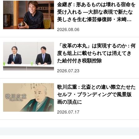
金継ぎ : 形あるものは壊れる宿命を
受け入れる ―大胆な表現で新たな
美しさを生む漆芸修復師・末崎広
樹
2026.08.06
「改革の本丸」は実現するのか : 何
度も俎上に載せられては消えてき
た給付付き税額控除
2026.07.23
歌川広重 : 北斎との違い際立たせた
セルフ・ブランディングで風景版
画の頂点に
2026.07.17