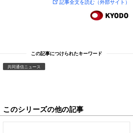
記事全文を読む（外部サイト）
スポーツ・東京2020
文化
動画/Live
科学・技術
Books
暮らし
Cinema
この記事につけられたキーワード
スポーツ・東京2020
Topics
共同通信ニュース
Images
People
このシリーズの他の記事
東京
お知らせ