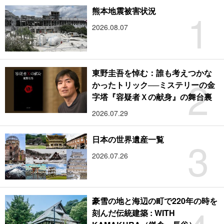
1
熊本地震被害状況
2026.08.07
東野圭吾を悼む：誰も考えつかな
2
かったトリック──ミステリーの金
字塔『容疑者Ｘの献身』の舞台裏
2026.07.29
3
日本の世界遺産一覧
2026.07.26
豪雪の地と海辺の町で220年の時を
刻んだ伝統建築 : WITH