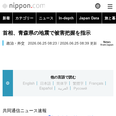
新着
カテゴリー
ニュース
In-depth
Japan Data
旅と暮
English
政治・外交
Topics
首相、青森県の地震で被害把握を指示
简体字
News
経済・ビジネス
政治・外交
2026.06.25 08:23 / 2026.06.25 08:39
Images
更新
繁體字
from Japan
カテゴリー
国際・海外
People
Français
政治・外交
ニュース
社会
東京
Español
他の言語で読む
経済・ビジネス
トップ
In-depth
文化
お知らせ
English
日本語
简体字
繁體字
Français
العربية
Español
العربية
Русский
国際
アーカイブ
Japan Data
科学・技術
Русский
社会
旅と暮らし
暮らし
共同通信ニュース速報