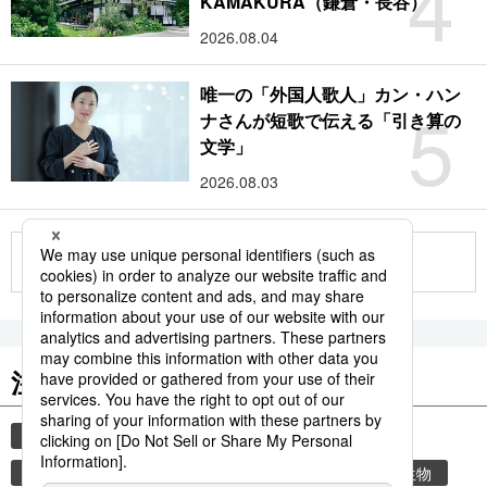
4
KAMAKURA（鎌倉・長谷）
2026.08.04
唯一の「外国人歌人」カン・ハン
5
ナさんが短歌で伝える「引き算の
文学」
2026.08.03
もっと見る
注目のキーワード
共同通信ニュース
時事通信ニュース
観光
気象・災害
気象庁
災害
環境・自然・生物