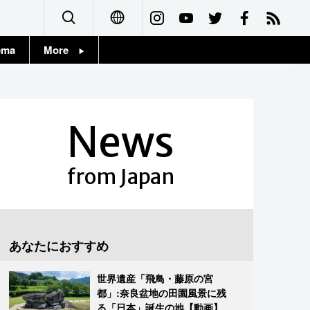
ema
More
English
Topics
简体字
Images
News
繁體字
People
Français
from Japan
東京
Español
お知らせ
العربية
あなたにおすすめ
Русский
世界遺産「飛鳥・藤原の宮
都」:奈良盆地の田園風景に残
る「日本」誕生の地【動画】