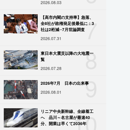
2026.08.03
7
【高市内閣の支持率】急落、
全8社が政権発足後最低に：3
社は2桁減─7月世論調査
2026.07.31
8
東日本大震災以降の大地震一
覧
2026.07.28
9
2026年7月 日本の出来事
2026.08.01
10
リニア中央新幹線、全線着工
へ 品川～名古屋が最速40
分、開業は早くて2036年