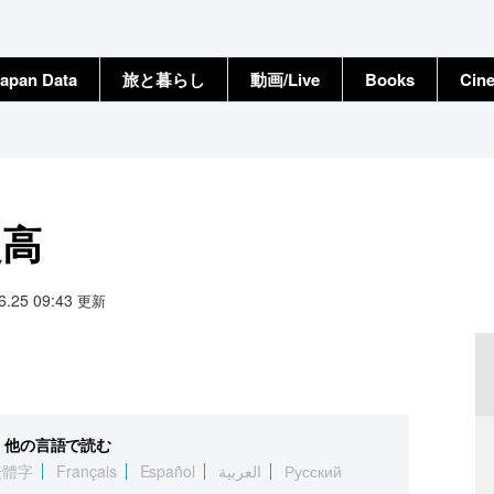
apan Data
旅と暮らし
動画/Live
Books
Cin
超高
06.25 09:43
更新
他の言語で読む
繁體字
Français
Español
العربية
Русский