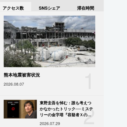
アクセス数
SNSシェア
滞在時間
1
熊本地震被害状況
2026.08.07
2
東野圭吾を悼む：誰も考えつ
かなかったトリック──ミステ
リーの金字塔『容疑者Ｘの献
身』の舞台裏
2026.07.29