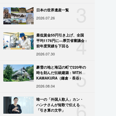
3
日本の世界遺産一覧
2026.07.26
4
最低賃金55円引き上げ、全国
平均1176円に―厚労省審議会 :
前年度実績を下回る
2026.07.30
5
豪雪の地と海辺の町で220年の
時を刻んだ伝統建築 : WITH
KAMAKURA（鎌倉・長谷）
2026.08.04
6
唯一の「外国人歌人」カン・
ハンナさんが短歌で伝える
「引き算の文学」