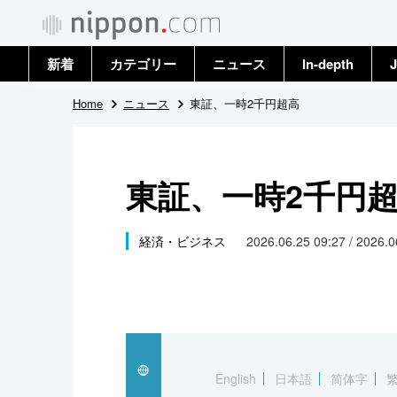
新着
カテゴリー
ニュース
In-depth
J
政治・外交
トップ
Home
ニュース
東証、一時2千円超高
経済・ビジネス
アーカイブ
東証、一時2千円
国際
社会
経済・ビジネス
2026.06.25 09:27 / 2026.
文化
科学・技術
暮らし
English
日本語
简体字