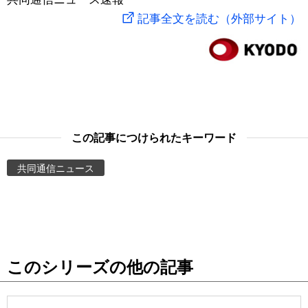
記事全文を読む（外部サイト）
スポーツ・東京2020
文化
動画/Live
科学・技術
Books
暮らし
Cinema
この記事につけられたキーワード
スポーツ・東京2020
Topics
共同通信ニュース
Images
People
東京
このシリーズの他の記事
お知らせ