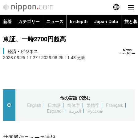
新着
カテゴリー
ニュース
In-depth
Japan Data
旅と暮
English
政治・外交
Topics
東証、一時2700円超高
简体字
News
経済・ビジネス
経済・ビジネス
Images
繁體字
from Japan
2026.06.25 11:27 / 2026.06.25 11:43
更新
カテゴリー
国際・海外
People
Français
政治・外交
ニュース
社会
東京
Español
経済・ビジネス
トップ
In-depth
他の言語で読む
文化
お知らせ
العربية
English
日本語
简体字
繁體字
Français
Español
العربية
Русский
国際
アーカイブ
Japan Data
科学・技術
Русский
社会
旅と暮らし
暮らし
共同通信ニュース速報