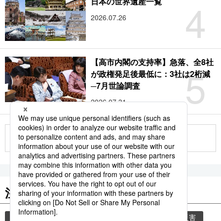
4
日本の世界遺産一覧
2026.07.26
【高市内閣の支持率】急落、全8社
5
が政権発足後最低に：3社は2桁減
─7月世論調査
2026.07.31
もっと見る
注目のキーワード
共同通信ニュース
気象・災害
気象庁
災害