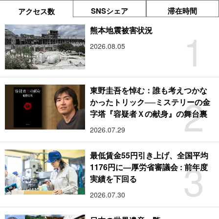
SNSシェア
滞在時間
アクセス数
1
熊本地震被害状況
2026.08.05
東野圭吾を悼む：誰も考えつかな
2
かったトリック──ミステリーの金
字塔『容疑者Ｘの献身』の舞台裏
2026.07.29
最低賃金55円引き上げ、全国平均
3
1176円に―厚労省審議会 : 前年度
実績を下回る
2026.07.30