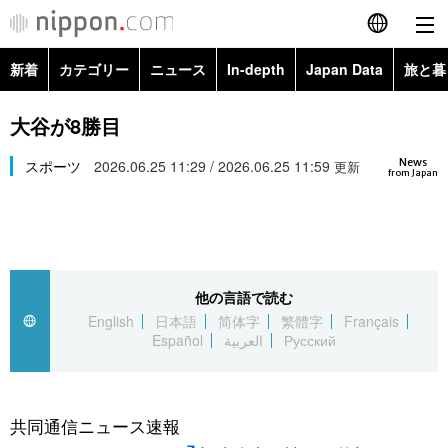
新着
カテゴリー
ニュース
In-depth
Japan Data
旅と暮
English
政治・外交
Topics
大谷が8勝目
简体字
News
経済・ビジネス
スポーツ
2026.06.25 11:29 / 2026.06.25 11:59
Images
更新
繁體字
from Japan
カテゴリー
国際・海外
People
Français
政治・外交
ニュース
社会
東京
Español
他の言語で読む
経済・ビジネス
トップ
In-depth
文化
お知らせ
English
日本語
简体字
繁體字
Français
العربية
Español
العربية
Русский
国際
アーカイブ
Japan Data
科学・技術
Русский
社会
旅と暮らし
暮らし
共同通信ニュース速報