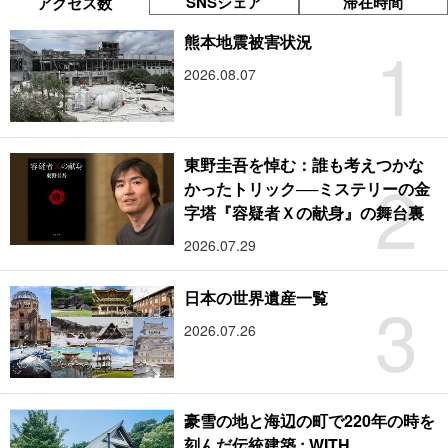
SNSシェア
滞在時間
アクセス数
1
熊本地震被害状況
2026.08.07
東野圭吾を悼む：誰も考えつかな
2
かったトリック──ミステリーの金
字塔『容疑者Ｘの献身』の舞台裏
2026.07.29
3
日本の世界遺産一覧
2026.07.26
豪雪の地と海辺の町で220年の時を
刻んだ伝統建築 : WITH