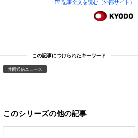
記事全文を読む（外部サイト）
スポーツ・東京2020
文化
動画/Live
科学・技術
Books
暮らし
Cinema
この記事につけられたキーワード
スポーツ・東京2020
Topics
共同通信ニュース
Images
People
このシリーズの他の記事
東京
お知らせ