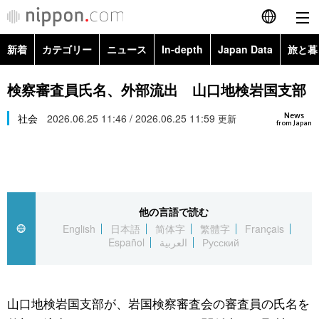
新着
カテゴリー
ニュース
In-depth
Japan Data
旅と暮
English
政治・外交
Topics
検察審査員氏名、外部流出 山口地検岩国支部
简体字
News
経済・ビジネス
社会
2026.06.25 11:46 / 2026.06.25 11:59
Images
更新
繁體字
from Japan
カテゴリー
国際・海外
People
Français
政治・外交
ニュース
社会
東京
Español
他の言語で読む
経済・ビジネス
トップ
In-depth
文化
お知らせ
English
日本語
简体字
繁體字
Français
العربية
Español
العربية
Русский
国際
アーカイブ
Japan Data
科学・技術
Русский
社会
旅と暮らし
暮らし
山口地検岩国支部が、岩国検察審査会の審査員の氏名を