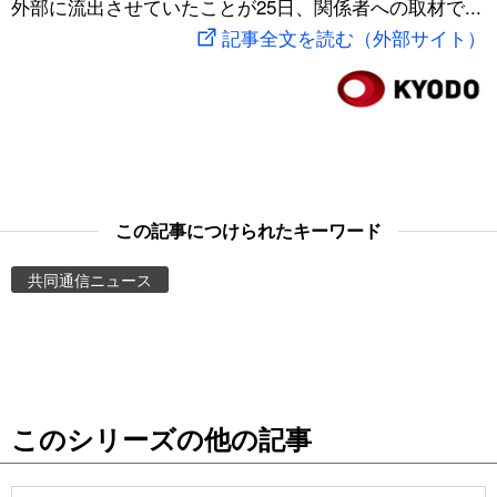
外部に流出させていたことが25日、関係者への取材で...
スポーツ・東京2020
文化
動画/Live
記事全文を読む（外部サイト）
科学・技術
Books
暮らし
Cinema
スポーツ・東京2020
Topics
この記事につけられたキーワード
共同通信ニュース
Images
People
東京
このシリーズの他の記事
お知らせ