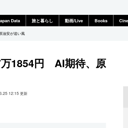
apan Data
旅と暮らし
動画/Live
Books
Cin
、原油安が追い風
万1854円 AI期待、原
06.25 12:15
更新