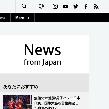
ema
More
English
Topics
简体字
Images
News
繁體字
People
Français
from Japan
東京
Español
お知らせ
العربية
あなたにおすすめ
Русский
無傷の12連勝!男子バレー日本
代表、国際大会を首位突破し
た強さの訳は?