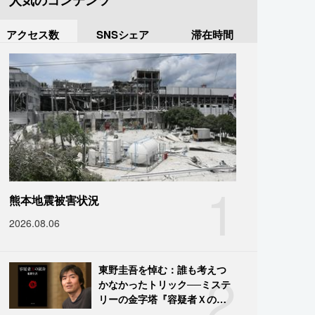
人気のコンテンツ
アクセス数
SNSシェア
滞在時間
1
熊本地震被害状況
2026.08.06
2
東野圭吾を悼む：誰も考えつ
かなかったトリック──ミステ
リーの金字塔『容疑者Ｘの献
身』の舞台裏