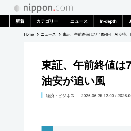
新着
カテゴリー
ニュース
In-depth
J
政治・外交
トップ
Home
ニュース
東証、午前終値は7万1854円 AI期待
経済・ビジネス
アーカイブ
東証、午前終値は7
国際
油安が追い風
社会
文化
経済・ビジネス
2026.06.25 12:00 / 2026.
科学・技術
暮らし