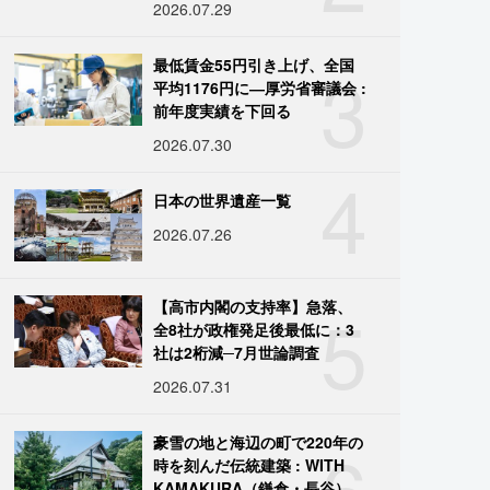
2026.07.29
3
最低賃金55円引き上げ、全国
平均1176円に―厚労省審議会 :
前年度実績を下回る
2026.07.30
4
日本の世界遺産一覧
2026.07.26
5
【高市内閣の支持率】急落、
全8社が政権発足後最低に：3
社は2桁減─7月世論調査
2026.07.31
6
豪雪の地と海辺の町で220年の
時を刻んだ伝統建築 : WITH
KAMAKURA（鎌倉・長谷）