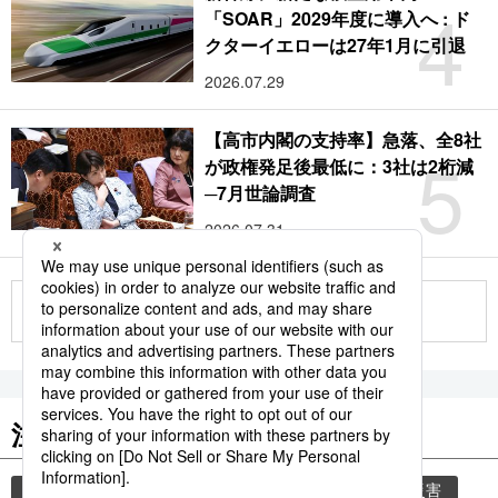
4
「SOAR」2029年度に導入へ : ド
クターイエローは27年1月に引退
2026.07.29
【高市内閣の支持率】急落、全8社
5
が政権発足後最低に：3社は2桁減
─7月世論調査
2026.07.31
もっと見る
注目のキーワード
共同通信ニュース
気象庁
災害
気象・災害