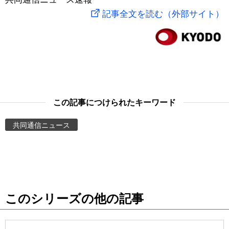
記事全文を読む（外部サイト）
スポーツ・東京2020
文化
動画/Live
科学・技術
Books
暮らし
Cinema
この記事につけられたキーワード
スポーツ・東京2020
Topics
共同通信ニュース
Images
People
東京
このシリーズの他の記事
お知らせ