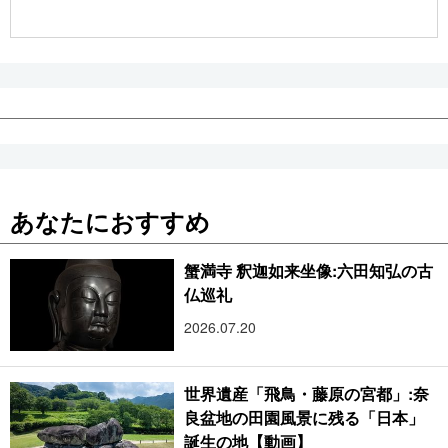
公式SNS
あなたにおすすめ
蟹満寺 釈迦如来坐像:六田知弘の古
仏巡礼
2026.07.20
世界遺産「飛鳥・藤原の宮都」:奈
良盆地の田園風景に残る「日本」
誕生の地【動画】