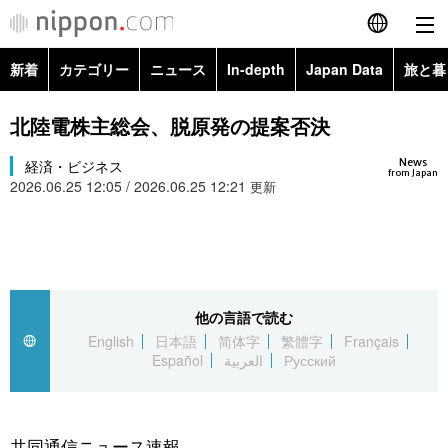
新着
カテゴリー
ニュース
In-depth
Japan Data
旅と暮
English
政治・外交
Topics
北陸電株主総会、脱原発の提案否決
简体字
News
経済・ビジネス
経済・ビジネス
Images
繁體字
from Japan
2026.06.25 12:05 / 2026.06.25 12:21
更新
カテゴリー
国際・海外
People
Français
政治・外交
ニュース
社会
東京
Español
経済・ビジネス
トップ
In-depth
他の言語で読む
文化
お知らせ
العربية
English
日本語
简体字
繁體字
Français
Español
العربية
Русский
国際
アーカイブ
Japan Data
科学・技術
Русский
社会
旅と暮らし
暮らし
共同通信ニュース速報