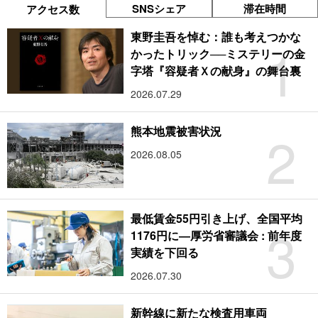
SNSシェア
滞在時間
アクセス数
東野圭吾を悼む：誰も考えつかな
1
かったトリック──ミステリーの金
字塔『容疑者Ｘの献身』の舞台裏
2026.07.29
2
熊本地震被害状況
2026.08.05
最低賃金55円引き上げ、全国平均
3
1176円に―厚労省審議会 : 前年度
実績を下回る
2026.07.30
新幹線に新たな検査用車両