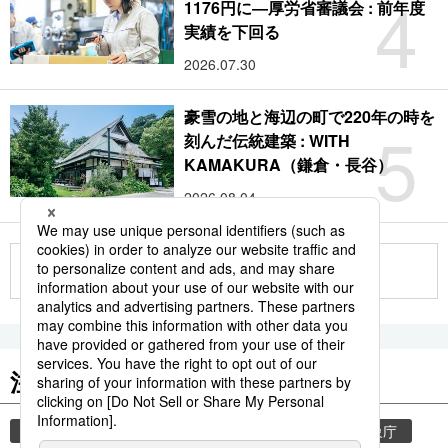
4
1176円に―厚労省審議会 : 前年度
実績を下回る
2026.07.30
豪雪の地と海辺の町で220年の時を
5
刻んだ伝統建築 : WITH
KAMAKURA（鎌倉・長谷）
2026.08.04
もっと見る
注目のキーワード
共同通信ニュース
気象・災害
災害
気象庁