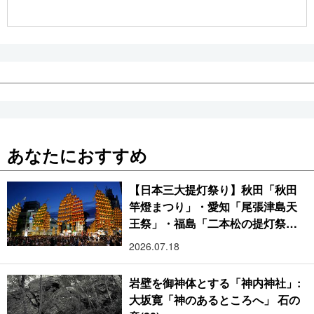
公式SNS
あなたにおすすめ
【日本三大提灯祭り】秋田「秋田
竿燈まつり」・愛知「尾張津島天
王祭」・福島「二本松の提灯祭
り」:おびただしい灯火が夜空を照
2026.07.18
らす光の祭典
岩壁を御神体とする「神内神社」:
大坂寛「神のあるところへ」 石の