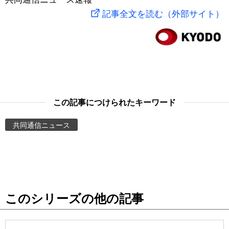
記事全文を読む（外部サイト）
スポーツ・東京2020
文化
動画/Live
科学・技術
Books
暮らし
Cinema
この記事につけられたキーワード
スポーツ・東京2020
Topics
共同通信ニュース
Images
People
東京
このシリーズの他の記事
お知らせ