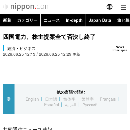
新着
カテゴリー
ニュース
In-depth
Japan Data
旅と暮
English
政治・外交
Topics
四国電力、株主提案全て否決し終了
简体字
News
経済・ビジネス
経済・ビジネス
Images
繁體字
from Japan
2026.06.25 12:13 / 2026.06.25 12:29
更新
カテゴリー
国際・海外
People
Français
政治・外交
ニュース
社会
東京
Español
経済・ビジネス
トップ
In-depth
他の言語で読む
文化
お知らせ
العربية
English
日本語
简体字
繁體字
Français
Español
العربية
Русский
国際
アーカイブ
Japan Data
科学・技術
Русский
社会
旅と暮らし
暮らし
共同通信ニュース速報